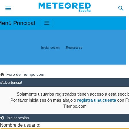
enú Principal
Iniciar sesión
Registrarse
Foro de Tiempo.com
¡Advertencia!
Solamente usuarios registrados tienen acceso a esta secci
Por favor inicia sesión más abajo o
registra una cuenta
con Fo
Tiempo.com
Iniciar sesión
Nombre de usuario: