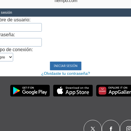
Tiempo.com
r sesión
re de usuario:
raseña:
po de conexión:
¿Olvidaste tu contraseña?