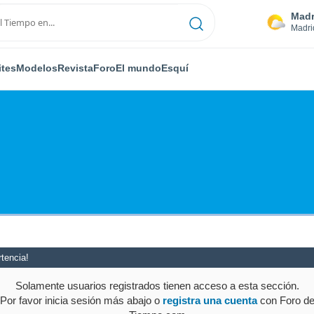
Madr
Madri
ites
Modelos
Revista
Foro
El mundo
Esquí
tencia!
Solamente usuarios registrados tienen acceso a esta sección.
Por favor inicia sesión más abajo o
registra una cuenta
con Foro d