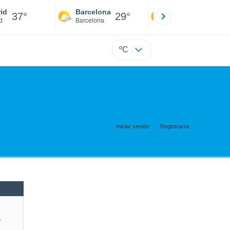
id
Barcelona
Sevilla
37°
29°
39°
d
Barcelona
Sevilla
ºC
Iniciar sesión
Registrarse
e