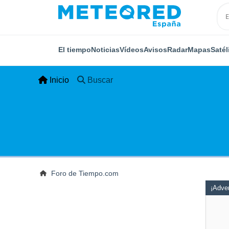
El tiempo
Noticias
Vídeos
Avisos
Radar
Mapas
Satél
Inicio
Buscar
Foro de Tiempo.com
¡Adver