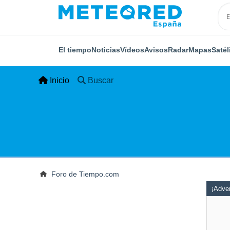
El tiempo
Noticias
Vídeos
Avisos
Radar
Mapas
Satél
Inicio
Buscar
Foro de Tiempo.com
¡Adver