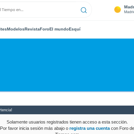
Madr
Madri
ites
Modelos
Revista
Foro
El mundo
Esquí
tencia!
Solamente usuarios registrados tienen acceso a esta sección.
Por favor inicia sesión más abajo o
registra una cuenta
con Foro d