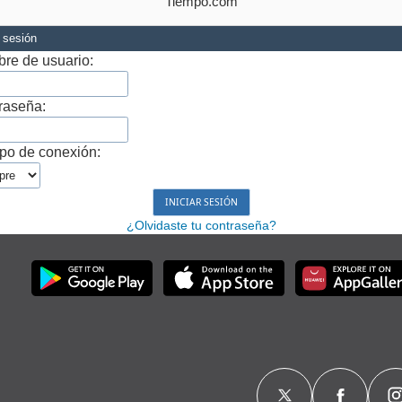
Tiempo.com
r sesión
re de usuario:
raseña:
po de conexión:
¿Olvidaste tu contraseña?