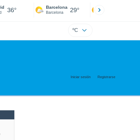
id
Barcelona
Sevilla
36°
29°
38°
d
Barcelona
Sevilla
ºC
Iniciar sesión
Registrarse
e