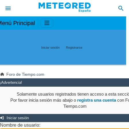
enú Principal
Iniciar sesión
Registrarse
Foro de Tiempo.com
¡Advertencia!
Solamente usuarios registrados tienen acceso a esta secci
Por favor inicia sesión más abajo o
registra una cuenta
con Fo
Tiempo.com
Iniciar sesión
Nombre de usuario: