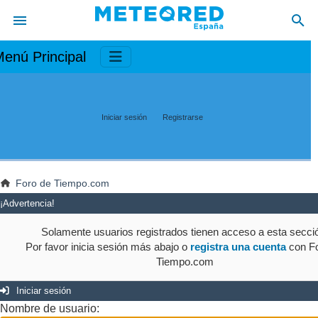
enú Principal
Iniciar sesión
Registrarse
Foro de Tiempo.com
¡Advertencia!
Solamente usuarios registrados tienen acceso a esta secci
Por favor inicia sesión más abajo o
registra una cuenta
con Fo
Tiempo.com
Iniciar sesión
Nombre de usuario: