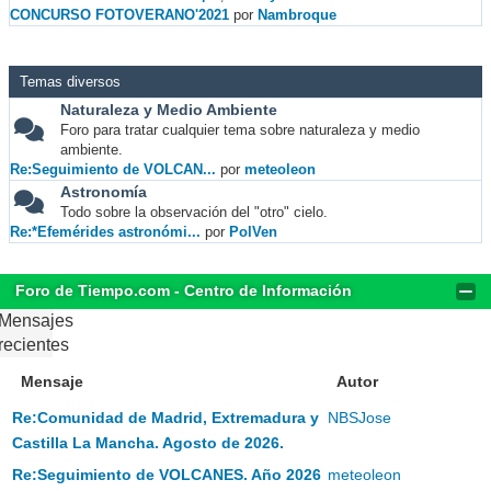
CONCURSO FOTOVERANO'2021
por
Nambroque
Temas diversos
Naturaleza y Medio Ambiente
Foro para tratar cualquier tema sobre naturaleza y medio
ambiente.
Re:Seguimiento de VOLCAN...
por
meteoleon
Astronomía
Todo sobre la observación del "otro" cielo.
Re:*Efemérides astronómi...
por
PolVen
Foro de Tiempo.com - Centro de Información
Mensajes
recientes
Mensaje
Autor
Re:Comunidad de Madrid, Extremadura y
NBSJose
Castilla La Mancha. Agosto de 2026.
Re:Seguimiento de VOLCANES. Año 2026
meteoleon