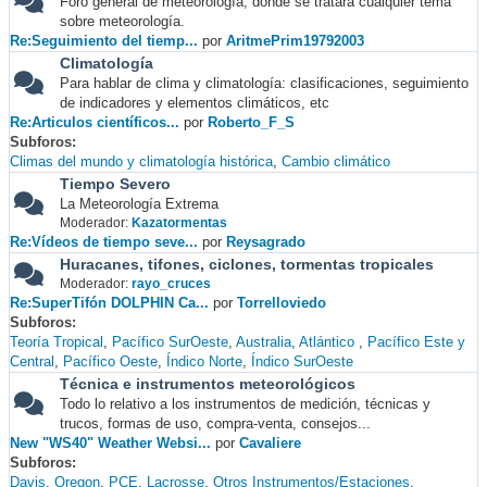
Foro general de meteorología, donde se tratará cualquier tema
sobre meteorología.
Re:Seguimiento del tiemp...
por
AritmePrim19792003
Climatología
Para hablar de clima y climatología: clasificaciones, seguimiento
de indicadores y elementos climáticos, etc
Re:Articulos científicos...
por
Roberto_F_S
Subforos
Climas del mundo y climatología histórica
Cambio climático
Tiempo Severo
La Meteorología Extrema
Moderador:
Kazatormentas
Re:Vídeos de tiempo seve...
por
Reysagrado
Huracanes, tifones, ciclones, tormentas tropicales
Moderador:
rayo_cruces
Re:SuperTifón DOLPHIN Ca...
por
Torrelloviedo
Subforos
Teoría Tropical
Pacífico SurOeste
Australia
Atlántico
Pacífico Este y
Central
Pacífico Oeste
Índico Norte
Índico SurOeste
Técnica e instrumentos meteorológicos
Todo lo relativo a los instrumentos de medición, técnicas y
trucos, formas de uso, compra-venta, consejos...
New "WS40" Weather Websi...
por
Cavaliere
Subforos
Davis
Oregon
PCE
Lacrosse
Otros Instrumentos/Estaciones