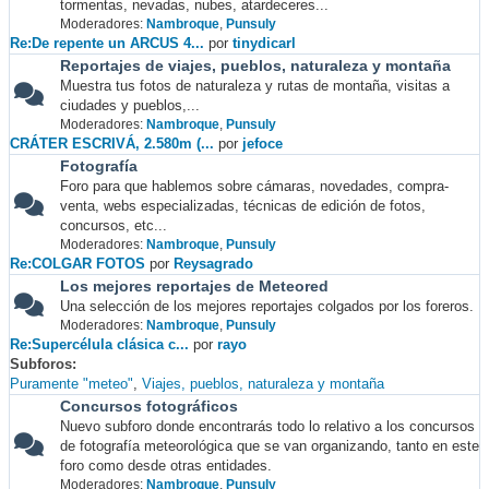
tormentas, nevadas, nubes, atardeceres...
Moderadores:
Nambroque
,
Punsuly
Re:De repente un ARCUS 4...
por
tinydicarl
Reportajes de viajes, pueblos, naturaleza y montaña
Muestra tus fotos de naturaleza y rutas de montaña, visitas a
ciudades y pueblos,...
Moderadores:
Nambroque
,
Punsuly
CRÁTER ESCRIVÁ, 2.580m (...
por
jefoce
Fotografía
Foro para que hablemos sobre cámaras, novedades, compra-
venta, webs especializadas, técnicas de edición de fotos,
concursos, etc...
Moderadores:
Nambroque
,
Punsuly
Re:COLGAR FOTOS
por
Reysagrado
Los mejores reportajes de Meteored
Una selección de los mejores reportajes colgados por los foreros.
Moderadores:
Nambroque
,
Punsuly
Re:Supercélula clásica c...
por
rayo
Subforos
Puramente "meteo"
Viajes, pueblos, naturaleza y montaña
Concursos fotográficos
Nuevo subforo donde encontrarás todo lo relativo a los concursos
de fotografía meteorológica que se van organizando, tanto en este
foro como desde otras entidades.
Moderadores:
Nambroque
,
Punsuly