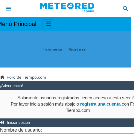
enú Principal
Iniciar sesión
Registrarse
Foro de Tiempo.com
¡Advertencia!
Solamente usuarios registrados tienen acceso a esta secci
Por favor inicia sesión más abajo o
registra una cuenta
con Fo
Tiempo.com
Iniciar sesión
Nombre de usuario: