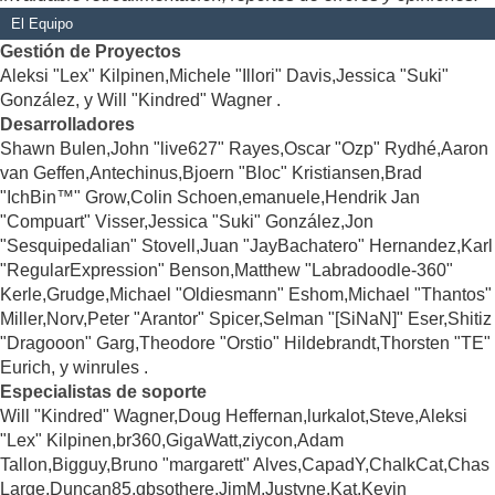
El Equipo
Gestión de Proyectos
Aleksi "Lex" Kilpinen,Michele "Illori" Davis,Jessica "Suki"
González, y Will "Kindred" Wagner .
Desarrolladores
Shawn Bulen,John "live627" Rayes,Oscar "Ozp" Rydhé,Aaron
van Geffen,Antechinus,Bjoern "Bloc" Kristiansen,Brad
"IchBin™" Grow,Colin Schoen,emanuele,Hendrik Jan
"Compuart" Visser,Jessica "Suki" González,Jon
"Sesquipedalian" Stovell,Juan "JayBachatero" Hernandez,Karl
"RegularExpression" Benson,Matthew "Labradoodle-360"
Kerle,Grudge,Michael "Oldiesmann" Eshom,Michael "Thantos"
Miller,Norv,Peter "Arantor" Spicer,Selman "[SiNaN]" Eser,Shitiz
"Dragooon" Garg,Theodore "Orstio" Hildebrandt,Thorsten "TE"
Eurich, y winrules .
Especialistas de soporte
Will "Kindred" Wagner,Doug Heffernan,lurkalot,Steve,Aleksi
"Lex" Kilpinen,br360,GigaWatt,ziycon,Adam
Tallon,Bigguy,Bruno "margarett" Alves,CapadY,ChalkCat,Chas
Large,Duncan85,gbsothere,JimM,Justyne,Kat,Kevin