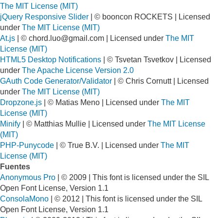
The MIT License (MIT)
jQuery Responsive Slider
| © booncon ROCKETS | Licensed
under
The MIT License (MIT)
At.js
| ©
chord.luo@gmail.com
| Licensed under
The MIT
License (MIT)
HTML5 Desktop Notifications
| © Tsvetan Tsvetkov | Licensed
under
The Apache License Version 2.0
GAuth Code Generator/Validator
| © Chris Cornutt | Licensed
under
The MIT License (MIT)
Dropzone.js
| © Matias Meno | Licensed under
The MIT
License (MIT)
Minify
| © Matthias Mullie | Licensed under
The MIT License
(MIT)
PHP-Punycode
| © True B.V. | Licensed under
The MIT
License (MIT)
Fuentes
Anonymous Pro
| © 2009 | This font is licensed under the SIL
Open Font License, Version 1.1
ConsolaMono
| © 2012 | This font is licensed under the SIL
Open Font License, Version 1.1