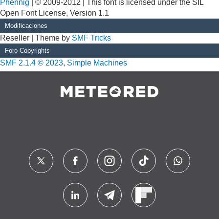
Phennig
| © 2009-2012 | This font is licensed under the SIL
Open Font License, Version 1.1
Modificaciones
Reseller | Theme by
SMF Tricks
Foro Copyrights
SMF 2.1.4 © 2023
,
Simple Machines