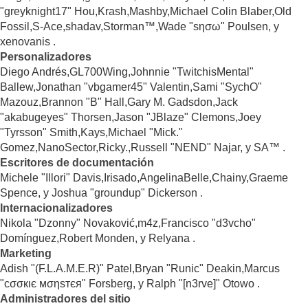
"greyknight17" Hou,Krash,Mashby,Michael Colin Blaber,Old
Fossil,S-Ace,shadav,Storman™,Wade "sησω" Poulsen, y
xenovanis .
Personalizadores
Diego Andrés,GL700Wing,Johnnie "TwitchisMental"
Ballew,Jonathan "vbgamer45" Valentin,Sami "SychO"
Mazouz,Brannon "B" Hall,Gary M. Gadsdon,Jack
"akabugeyes" Thorsen,Jason "JBlaze" Clemons,Joey
"Tyrsson" Smith,Kays,Michael "Mick."
Gomez,NanoSector,Ricky.,Russell "NEND" Najar, y SA™ .
Escritores de documentación
Michele "Illori" Davis,Irisado,AngelinaBelle,Chainy,Graeme
Spence, y Joshua "groundup" Dickerson .
Internacionalizadores
Nikola "Dzonny" Novaković,m4z,Francisco "d3vcho"
Domínguez,Robert Monden, y Relyana .
Marketing
Adish "(F.L.A.M.E.R)" Patel,Bryan "Runic" Deakin,Marcus
"cσσкιє мσηѕтєя" Forsberg, y Ralph "[n3rve]" Otowo .
Administradores del sitio