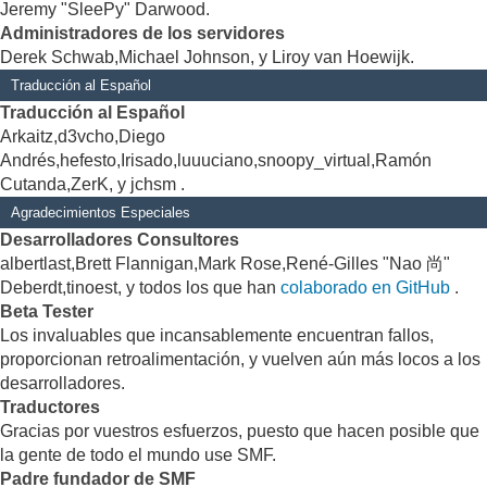
Jeremy "SleePy" Darwood.
Administradores de los servidores
Derek Schwab,Michael Johnson, y Liroy van Hoewijk.
Traducción al Español
Traducción al Español
Arkaitz,d3vcho,Diego
Andrés,hefesto,Irisado,luuuciano,snoopy_virtual,Ramón
Cutanda,ZerK, y jchsm .
Agradecimientos Especiales
Desarrolladores Consultores
albertlast,Brett Flannigan,Mark Rose,René-Gilles "Nao 尚"
Deberdt,tinoest, y todos los que han
colaborado en GitHub
.
Beta Tester
Los invaluables que incansablemente encuentran fallos,
proporcionan retroalimentación, y vuelven aún más locos a los
desarrolladores.
Traductores
Gracias por vuestros esfuerzos, puesto que hacen posible que
la gente de todo el mundo use SMF.
Padre fundador de SMF