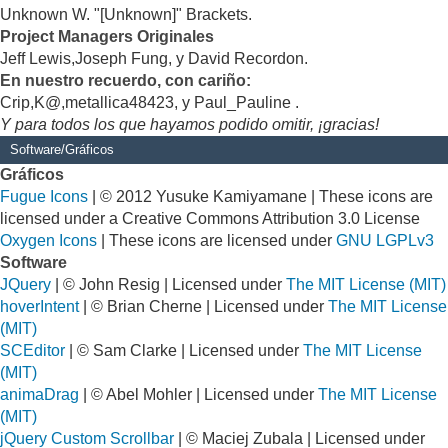
Unknown W. "[Unknown]" Brackets.
Project Managers Originales
Jeff Lewis,Joseph Fung, y David Recordon.
En nuestro recuerdo, con cariño:
Crip,K@,metallica48423, y Paul_Pauline .
Y para todos los que hayamos podido omitir, ¡gracias!
Software/Gráficos
Gráficos
Fugue Icons
| © 2012 Yusuke Kamiyamane | These icons are
licensed under a Creative Commons Attribution 3.0 License
Oxygen Icons
| These icons are licensed under
GNU LGPLv3
Software
JQuery
| © John Resig | Licensed under
The MIT License (MIT)
hoverIntent
| © Brian Cherne | Licensed under
The MIT License
(MIT)
SCEditor
| © Sam Clarke | Licensed under
The MIT License
(MIT)
animaDrag
| © Abel Mohler | Licensed under
The MIT License
(MIT)
jQuery Custom Scrollbar
| © Maciej Zubala | Licensed under