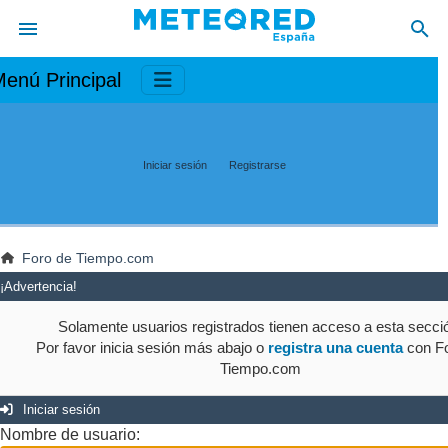
enú Principal
Iniciar sesión
Registrarse
Foro de Tiempo.com
¡Advertencia!
Solamente usuarios registrados tienen acceso a esta secci
Por favor inicia sesión más abajo o
registra una cuenta
con Fo
Tiempo.com
Iniciar sesión
Nombre de usuario: