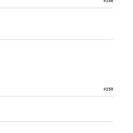
#158
#159