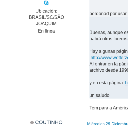
Ubicación:
perdonad por usar 
BRASIL/SC/SÃO
JOAQUIM
En línea
Buenas, aunque est
habrá otros foreros
Hay algunas páginas
http://www.wetterz
Al entrar en la pág
archivo desde 199
y en esta página:
h
un saludo
Tem para a Améric
COUTINHO
Miércoles 29 Diciemb