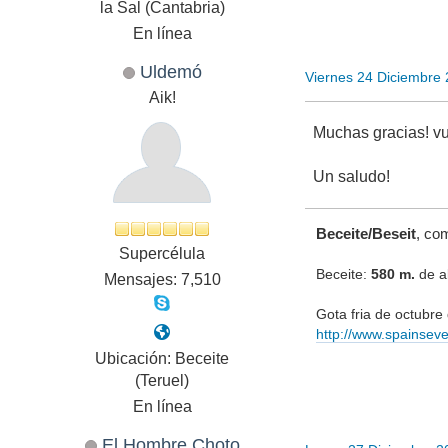
la Sal (Cantabria)
En línea
Uldemó
Viernes 24 Diciembre
Aik!
Muchas gracias! v
Un saludo!
Beceite/Beseit
, co
Supercélula
Beceite:
580 m.
de al
Mensajes: 7,510
Gota fria de octubr
http://www.spainsev
Ubicación: Beceite
(Teruel)
En línea
El Hombre Choto