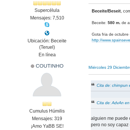
Supercélula
Beceite/Beseit
, co
Mensajes: 7,510
Beceite:
580 m.
de al
Gota fria de octubr
http://www.spainsev
Ubicación: Beceite
(Teruel)
En línea
COUTINHO
Miércoles 29 Diciemb
Cita de: chimpun
Cita de: AdvAn e
Cumulus Húmilis
alguien me puede 
Mensajes: 319
pero no soy capaz 
¡Amo YaBB SE!