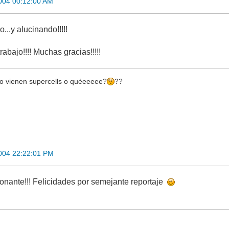
004 00:12:00 AM
..y alucinando!!!!!
rabajo!!!! Muchas gracias!!!!!
o vienen supercells o quéeeeee?
??
004 22:22:01 PM
nante!!! Felicidades por semejante reportaje