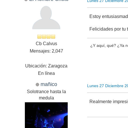
Lunes 27 Diciembre 2
Estoy entusiasmado.
Felicidades por tu t
Cb Calvus
¿Y aquí, qué? ¿Ya n
Mensajes: 2,047
Ubicación: Zaragoza
En línea
mañico
Lunes 27 Diciembre 2
Solotrance hasta la
medula
Realmente impresio