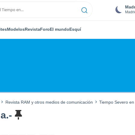
Madr
Madri
ites
Modelos
Revista
Foro
El mundo
Esquí
Revista RAM y otros medios de comunicación
Tiempo Severo en
a.-