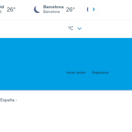
id
Barcelona
Sevilla
26°
26°
26°
d
Barcelona
Sevilla
ºC
Iniciar sesión
Registrarse
 España.-