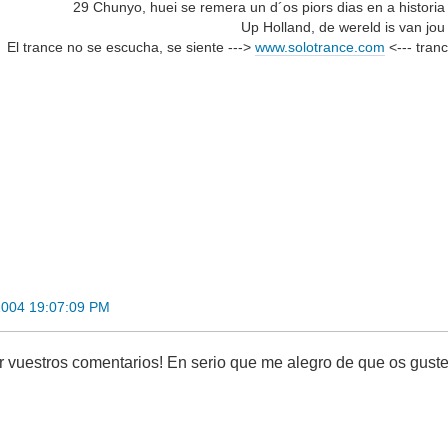
29 Chunyo, huei se remera un d´os piors dias en a historia
Up Holland, de wereld is van jou
El trance no se escucha, se siente --->
www.solotrance.com
<--- tranc
2004 19:07:09 PM
r vuestros comentarios! En serio que me alegro de que os gus