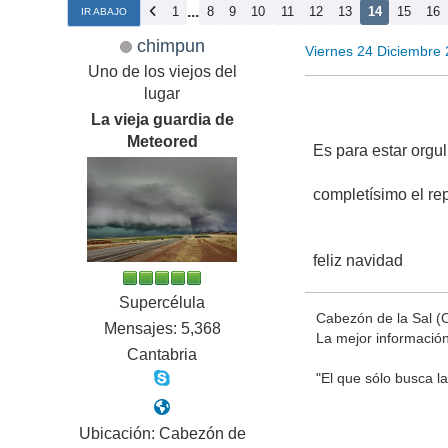
...
1
8
9
10
11
12
13
14
15
16
IR ABAJO
chimpun
Viernes 24 Diciembre
Uno de los viejos del
lugar
La vieja guardia de
Meteored
Es para estar orgu
completísimo el rep
feliz navidad
Supercélula
Cabezón de la Sal (
Mensajes: 5,368
La mejor informació
Cantabria
"El que sólo busca la
Ubicación: Cabezón de