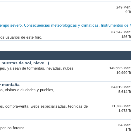
249
Mens
9
T
iempo severo
Consecuencias meteorológicas y climáticas
Instrumentos de 
87,542
Mens
os usuarios de este foro.
186
T
puestas de sol, nieve...)
ajes, ya sean de tormentas, nevadas, nubes,
149,995
Mens
10,990
T
 y montaña
64,019
Mens
a, visitas a ciudades y pueblos,...
5,614
T
s, compra-venta, webs especializadas, técnicas de
11,388
Mens
1,073
T
64
Mens
por los foreros.
1
T