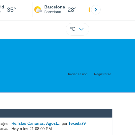
id
Barcelona
Sevilla
35°
28°
34°
d
Barcelona
Sevilla
ºC
Iniciar sesión
Registrarse
Re:Islas Canarias. Agost...
por
Texeda79
ajes
Hoy
a las 21:08:09 PM
emas