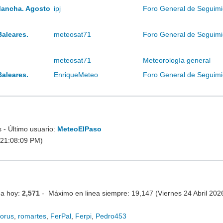
Mancha. Agosto
ipj
Foro General de Seguimi
Baleares.
meteosat71
Foro General de Seguimi
meteosat71
Meteorología general
Baleares.
EnriqueMeteo
Foro General de Seguimi
- Último usuario:
MeteoElPaso
 21:08:09 PM)
ea hoy:
2,571
- Máximo en linea siempre: 19,147 (Viernes 24 Abril 20
lorus
,
romartes
,
FerPal
,
Ferpi
,
Pedro453