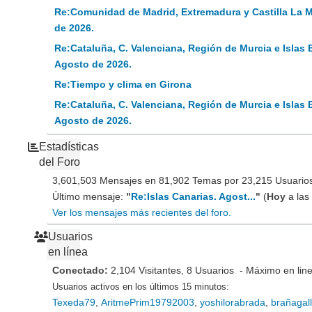
Re:Comunidad de Madrid, Extremadura y Castilla La 
de 2026.
Re:Cataluña, C. Valenciana, Región de Murcia e Islas 
Agosto de 2026.
Re:Tiempo y clima en Girona
Re:Cataluña, C. Valenciana, Región de Murcia e Islas 
Agosto de 2026.
Estadísticas
del Foro
3,601,503 Mensajes en 81,902 Temas por 23,215 Usuarios 
Último mensaje:
"
Re:Islas Canarias. Agost...
"
(
Hoy
a las
Ver los mensajes más recientes del foro.
Usuarios
en línea
Conectado:
2,104 Visitantes, 8 Usuarios - Máximo en lin
Usuarios activos en los últimos 15 minutos:
Texeda79
,
AritmePrim19792003
,
yoshilorabrada
,
brañagal