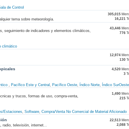
ala de Control
305,015
Mens
alquier tema sobre meteorología.
16,221
T
43,446
Mens
nes, seguimiento de indicadores y elementos climáticos,
776
T
 climático
12,974
Mens
130
T
opicales
4,520
Mens
3
T
ntico
Pacífico Este y Central
Pacífico Oeste
Índico Norte
Índico SurOeste
1,490
Mens
técnicas y trucos, formas de uso, compra-venta,
215
T
os/Estaciones
Software
Compra/Venta No Comercial de Material Aficionado
ción
22,513
Mens
radio, televisión, internet...
2,088
T