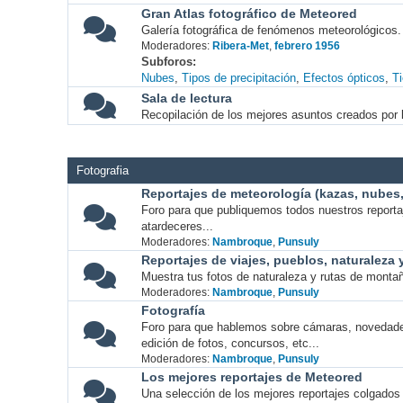
Gran Atlas fotográfico de Meteored
Galería fotográfica de fenómenos meteorológicos.
Moderadores:
Ribera-Met
,
febrero 1956
Subforos
Nubes
Tipos de precipitación
Efectos ópticos
T
Sala de lectura
Recopilación de los mejores asuntos creados por l
Fotografia
Reportajes de meteorología (kazas, nubes, 
Foro para que publiquemos todos nuestros report
atardeceres...
Moderadores:
Nambroque
,
Punsuly
Reportajes de viajes, pueblos, naturaleza
Muestra tus fotos de naturaleza y rutas de montañ
Moderadores:
Nambroque
,
Punsuly
Fotografía
Foro para que hablemos sobre cámaras, novedade
edición de fotos, concursos, etc...
Moderadores:
Nambroque
,
Punsuly
Los mejores reportajes de Meteored
Una selección de los mejores reportajes colgados 