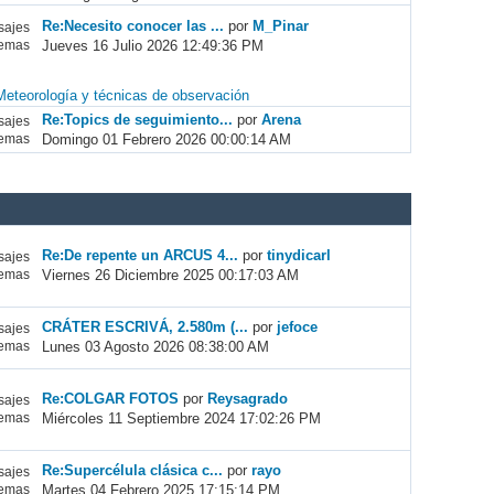
Re:Necesito conocer las ...
por
M_Pinar
ajes
Jueves 16 Julio 2026 12:49:36 PM
emas
Meteorología y técnicas de observación
Re:Topics de seguimiento...
por
Arena
ajes
Domingo 01 Febrero 2026 00:00:14 AM
emas
Re:De repente un ARCUS 4...
por
tinydicarl
ajes
Viernes 26 Diciembre 2025 00:17:03 AM
emas
CRÁTER ESCRIVÁ, 2.580m (...
por
jefoce
ajes
Lunes 03 Agosto 2026 08:38:00 AM
emas
Re:COLGAR FOTOS
por
Reysagrado
ajes
Miércoles 11 Septiembre 2024 17:02:26 PM
emas
Re:Supercélula clásica c...
por
rayo
ajes
Martes 04 Febrero 2025 17:15:14 PM
emas