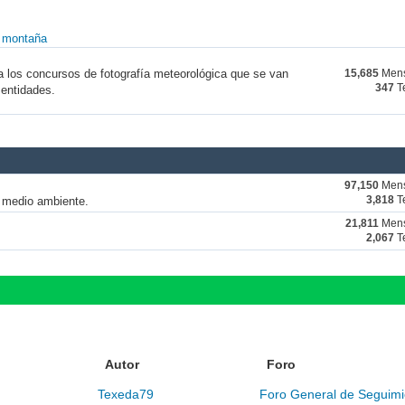
y montaña
a los concursos de fotografía meteorológica que se van
15,685
Mens
347
T
 entidades.
97,150
Mens
y medio ambiente.
3,818
T
21,811
Mens
2,067
T
Autor
Foro
Texeda79
Foro General de Seguimi