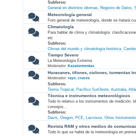
Subforos
General en distintos idiomas
Registro de Datos
S
Meteorología general
Foro general de meteorología, donde se tratará cu
Climatología
Para hablar de clima y climatología: clasificacio
etc
Subforos
Climas del mundo y climatología histórica
Cambio
Tiempo Severo
La Meteorología Extrema
Moderador:
Kazatormentas
Huracanes, tifones, ciclones, tormentas tr
Moderador:
rayo_cruces
Subforos
Teoría Tropical
Pacífico SurOeste
Australia
Atlá
Técnica e instrumentos meteorológicos
Todo lo relativo a los instrumentos de medición, 
consejos...
Subforos
Davis
Oregon
PCE
Lacrosse
Otros Instrument
Revista RAM y otros medios de comunica
Todo lo que se habla de la meteorología en prensa, 