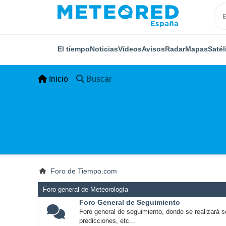
El tiempo
Noticias
Vídeos
Avisos
Radar
Mapas
Satél
Inicio
Buscar
Foro de Tiempo.com
Foro general de Meteorología
Foro General de Seguimiento
Foro general de seguimiento, donde se realizará s
predicciones, etc...