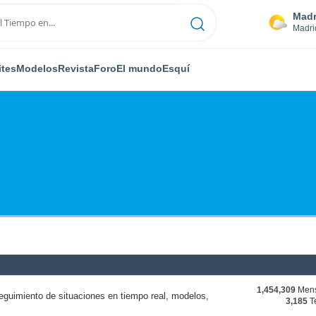
Madr
Madri
ites
Modelos
Revista
Foro
El mundo
Esquí
1,454,309
Mens
eguimiento de situaciones en tiempo real, modelos,
3,185
T