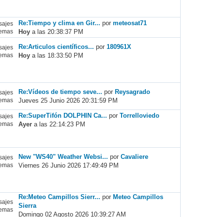
Re:Tiempo y clima en Gir...
por
meteosat71
ajes
Hoy
a las 20:38:37 PM
emas
Re:Articulos científicos...
por
180961X
ajes
Hoy
a las 18:33:50 PM
emas
Re:Vídeos de tiempo seve...
por
Reysagrado
ajes
Jueves 25 Junio 2026 20:31:59 PM
emas
Re:SuperTifón DOLPHIN Ca...
por
Torrelloviedo
ajes
Ayer
a las 22:14:23 PM
emas
New "WS40" Weather Websi...
por
Cavaliere
ajes
Viernes 26 Junio 2026 17:49:49 PM
emas
Re:Meteo Campillos Sierr...
por
Meteo Campillos
ajes
Sierra
emas
Domingo 02 Agosto 2026 10:39:27 AM