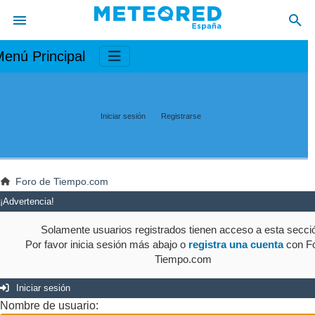
enú Principal
Iniciar sesión
Registrarse
Foro de Tiempo.com
¡Advertencia!
Solamente usuarios registrados tienen acceso a esta secci
Por favor inicia sesión más abajo o
registra una cuenta
con Fo
Tiempo.com
Iniciar sesión
Nombre de usuario: