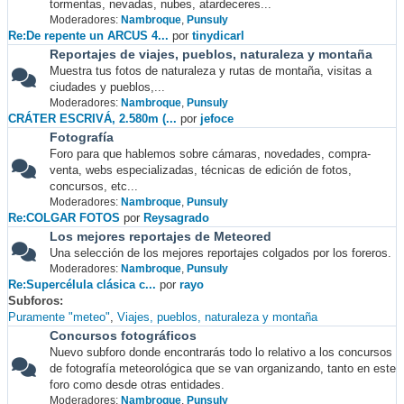
tormentas, nevadas, nubes, atardeceres...
Moderadores:
Nambroque
,
Punsuly
Re:De repente un ARCUS 4...
por
tinydicarl
Reportajes de viajes, pueblos, naturaleza y montaña
Muestra tus fotos de naturaleza y rutas de montaña, visitas a
ciudades y pueblos,...
Moderadores:
Nambroque
,
Punsuly
CRÁTER ESCRIVÁ, 2.580m (...
por
jefoce
Fotografía
Foro para que hablemos sobre cámaras, novedades, compra-
venta, webs especializadas, técnicas de edición de fotos,
concursos, etc...
Moderadores:
Nambroque
,
Punsuly
Re:COLGAR FOTOS
por
Reysagrado
Los mejores reportajes de Meteored
Una selección de los mejores reportajes colgados por los foreros.
Moderadores:
Nambroque
,
Punsuly
Re:Supercélula clásica c...
por
rayo
Subforos
Puramente "meteo"
Viajes, pueblos, naturaleza y montaña
Concursos fotográficos
Nuevo subforo donde encontrarás todo lo relativo a los concursos
de fotografía meteorológica que se van organizando, tanto en este
foro como desde otras entidades.
Moderadores:
Nambroque
,
Punsuly