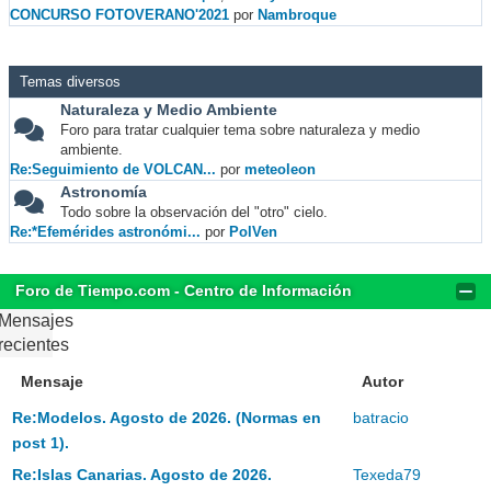
CONCURSO FOTOVERANO'2021
por
Nambroque
Temas diversos
Naturaleza y Medio Ambiente
Foro para tratar cualquier tema sobre naturaleza y medio
ambiente.
Re:Seguimiento de VOLCAN...
por
meteoleon
Astronomía
Todo sobre la observación del "otro" cielo.
Re:*Efemérides astronómi...
por
PolVen
Foro de Tiempo.com - Centro de Información
Mensajes
recientes
Mensaje
Autor
Re:Modelos. Agosto de 2026. (Normas en
batracio
post 1).
Re:Islas Canarias. Agosto de 2026.
Texeda79