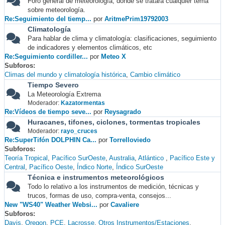
Foro general de meteorología, donde se tratará cualquier tema
sobre meteorología.
Re:Seguimiento del tiemp...
por
AritmePrim19792003
Climatología
Para hablar de clima y climatología: clasificaciones, seguimiento
de indicadores y elementos climáticos, etc
Re:Seguimiento cordiller...
por
Meteo X
Subforos
Climas del mundo y climatología histórica
Cambio climático
Tiempo Severo
La Meteorología Extrema
Moderador:
Kazatormentas
Re:Vídeos de tiempo seve...
por
Reysagrado
Huracanes, tifones, ciclones, tormentas tropicales
Moderador:
rayo_cruces
Re:SuperTifón DOLPHIN Ca...
por
Torrelloviedo
Subforos
Teoría Tropical
Pacífico SurOeste
Australia
Atlántico
Pacífico Este y
Central
Pacífico Oeste
Índico Norte
Índico SurOeste
Técnica e instrumentos meteorológicos
Todo lo relativo a los instrumentos de medición, técnicas y
trucos, formas de uso, compra-venta, consejos...
New "WS40" Weather Websi...
por
Cavaliere
Subforos
Davis
Oregon
PCE
Lacrosse
Otros Instrumentos/Estaciones