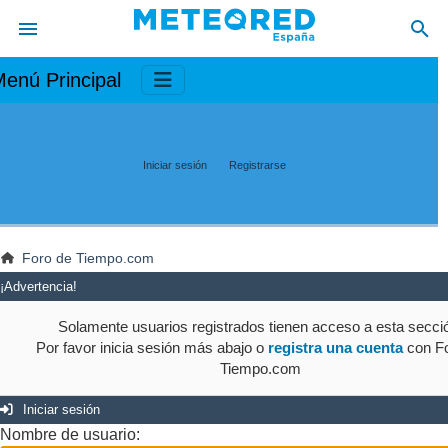
enú Principal
Iniciar sesión
Registrarse
Foro de Tiempo.com
¡Advertencia!
Solamente usuarios registrados tienen acceso a esta secci
Por favor inicia sesión más abajo o
registra una cuenta
con Fo
Tiempo.com
Iniciar sesión
Nombre de usuario: