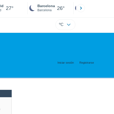
id
Barcelona
Sevilla
27°
26°
26°
d
Barcelona
Sevilla
ºC
Iniciar sesión
Registrarse
e