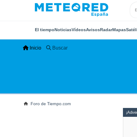
El tiempo
Noticias
Vídeos
Avisos
Radar
Mapas
Satél
Inicio
Buscar
Foro de Tiempo.com
¡Adver