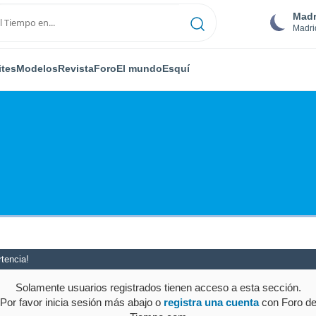
Madr
Madri
ites
Modelos
Revista
Foro
El mundo
Esquí
tencia!
Solamente usuarios registrados tienen acceso a esta sección.
Por favor inicia sesión más abajo o
registra una cuenta
con Foro d