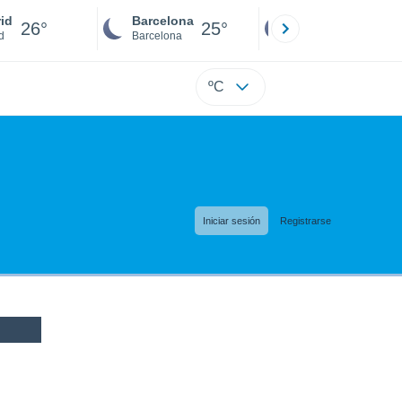
id
Barcelona
Sevilla
26°
25°
25°
d
Barcelona
Sevilla
ºC
Iniciar sesión
Registrarse