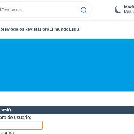
Madr
Madri
ites
Modelos
Revista
Foro
El mundo
Esquí
r sesión
re de usuario:
raseña: