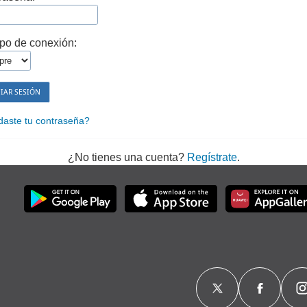
po de conexión:
daste tu contraseña?
¿No tienes una cuenta?
Regístrate
.