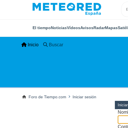
El tiempo
Noticias
Vídeos
Avisos
Radar
Mapas
Satél
Inicio
Buscar
Foro de Tiempo.com
Iniciar sesión
Inicia
Nomb
Cont