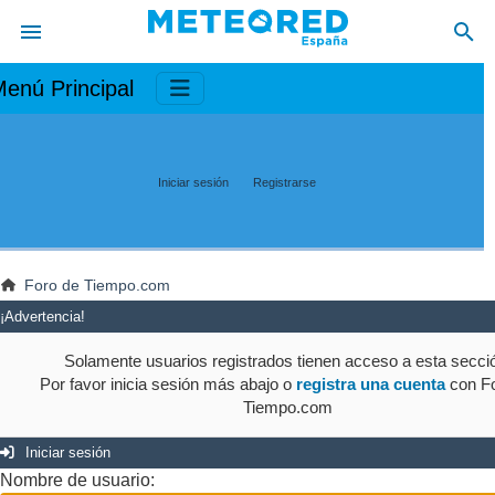
enú Principal
Iniciar sesión
Registrarse
Foro de Tiempo.com
¡Advertencia!
Solamente usuarios registrados tienen acceso a esta secci
Por favor inicia sesión más abajo o
registra una cuenta
con Fo
Tiempo.com
Iniciar sesión
Nombre de usuario: