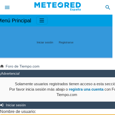
enú Principal
Iniciar sesión
Registrarse
Foro de Tiempo.com
¡Advertencia!
Solamente usuarios registrados tienen acceso a esta secci
Por favor inicia sesión más abajo o
registra una cuenta
con Fo
Tiempo.com
Iniciar sesión
Nombre de usuario: