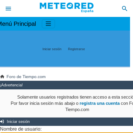
enú Principal
Iniciar sesión
Registrarse
Foro de Tiempo.com
¡Advertencia!
Solamente usuarios registrados tienen acceso a esta secci
Por favor inicia sesión más abajo o
registra una cuenta
con Fo
Tiempo.com
Iniciar sesión
Nombre de usuario: