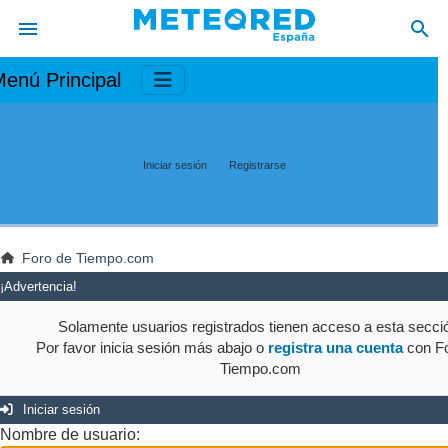
enú Principal
Iniciar sesión
Registrarse
Foro de Tiempo.com
¡Advertencia!
Solamente usuarios registrados tienen acceso a esta secci
Por favor inicia sesión más abajo o
registra una cuenta
con Fo
Tiempo.com
Iniciar sesión
Nombre de usuario: