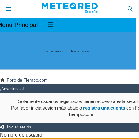
enú Principal
Iniciar sesión
Registrarse
Foro de Tiempo.com
¡Advertencia!
Solamente usuarios registrados tienen acceso a esta secci
Por favor inicia sesión más abajo o
registra una cuenta
con Fo
Tiempo.com
Iniciar sesión
Nombre de usuario: