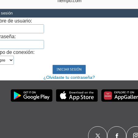
Tiempo.com
r sesión
re de usuario:
raseña:
po de conexión:
¿Olvidaste tu contraseña?