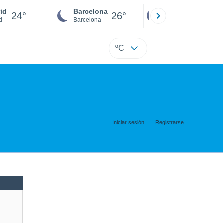
id
Barcelona
Sevilla
24°
26°
25°
d
Barcelona
Sevilla
ºC
Iniciar sesión
Registrarse
e