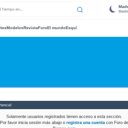
Madr
Madri
ites
Modelos
Revista
Foro
El mundo
Esquí
tencia!
Solamente usuarios registrados tienen acceso a esta sección.
Por favor inicia sesión más abajo o
registra una cuenta
con Foro d