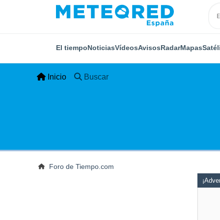
El tiempo
Noticias
Vídeos
Avisos
Radar
Mapas
Satél
Inicio
Buscar
Foro de Tiempo.com
¡Adver