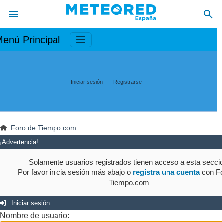
enú Principal
Iniciar sesión
Registrarse
Foro de Tiempo.com
¡Advertencia!
Solamente usuarios registrados tienen acceso a esta secci
Por favor inicia sesión más abajo o
registra una cuenta
con Fo
Tiempo.com
Iniciar sesión
Nombre de usuario: