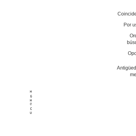
Coincide
Por u
Or
bús
Opc
Antigüed
me