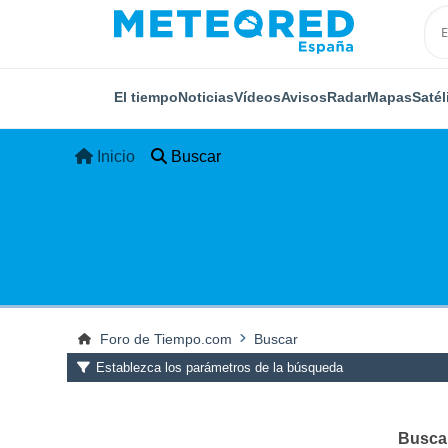
El tiempo
Noticias
Vídeos
Avisos
Radar
Mapas
Satél
Inicio
Buscar
Foro de Tiempo.com
Buscar
Establezca los parámetros de la búsqueda
Buscar