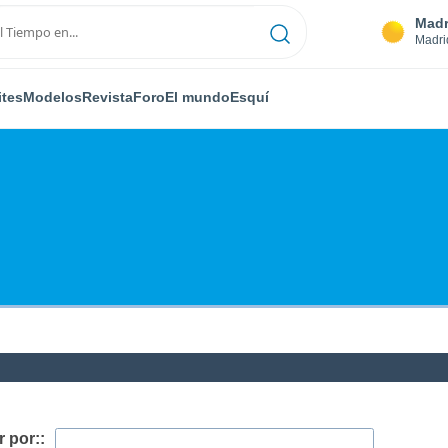
Madr
Madri
ites
Modelos
Revista
Foro
El mundo
Esquí
 por::