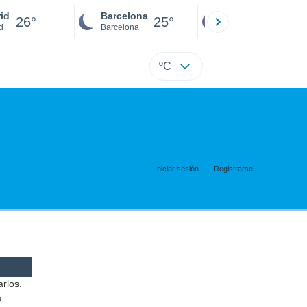
id
Barcelona
Sevilla
26°
25°
25°
d
Barcelona
Sevilla
ºC
Iniciar sesión
Registrarse
arlos.
a