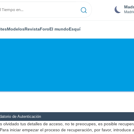
Madr
Madri
ites
Modelos
Revista
Foro
El mundo
Esquí
atorio de Autenticación
s olvidado tus detalles de acceso, no te preocupes, es posible recuper
Para iniciar empezar el proceso de recuperación, por favor, introduce 