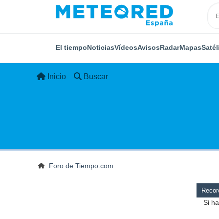
El tiempo
Noticias
Vídeos
Avisos
Radar
Mapas
Satél
Inicio
Buscar
Foro de Tiempo.com
Record
Si ha