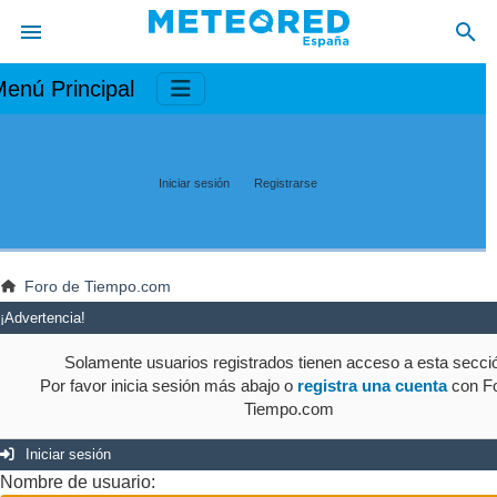
enú Principal
Iniciar sesión
Registrarse
Foro de Tiempo.com
¡Advertencia!
Solamente usuarios registrados tienen acceso a esta secci
Por favor inicia sesión más abajo o
registra una cuenta
con Fo
Tiempo.com
Iniciar sesión
Nombre de usuario: