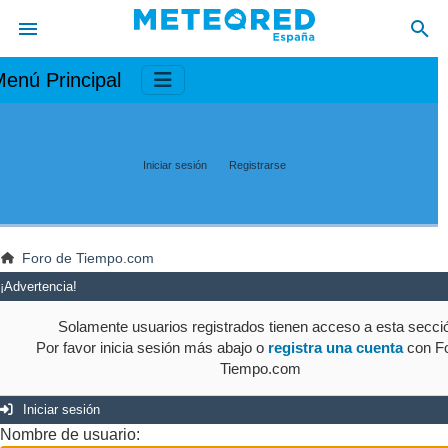
enú Principal
Iniciar sesión
Registrarse
Foro de Tiempo.com
¡Advertencia!
Solamente usuarios registrados tienen acceso a esta secci
Por favor inicia sesión más abajo o
registra una cuenta
con Fo
Tiempo.com
Iniciar sesión
Nombre de usuario: