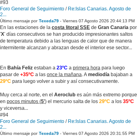
#93
Foro General de Seguimiento
/
Re:Islas Canarias. Agosto de
2...
Último mensaje por
Texeda79
- Viernes 07 Agosto 2026 20:44:13 PM
En las estaciones de la
costa litoral SSE
de
Gran Canaria
por
'
X
' días consecutivos se han producido impresionantes saltos
de temperatura debido a las lenguas de calor que de manera
intermitente alcanzan y abrazan desde el interior ese sector...
En
Bahía Feliz
estaban a
23ºC
a
primera hora
para luego
pasar de
+35ºC
a las
once la mañana
. A
mediodía
bajaban a
29ºC
para luego volver a subir y así consecutivamente.
Muy cerca al norte, en el
Aeroclub
es aún más extremo porque
en
pocos minutos (
5'
)
el mercurio salta de los
29ºC
a los
35ºC
y viceversa...
#94
Foro General de Seguimiento
/
Re:Islas Canarias. Agosto de
2...
Último mensaje por
Texeda79
- Viernes 07 Agosto 2026 20:31:55 PM