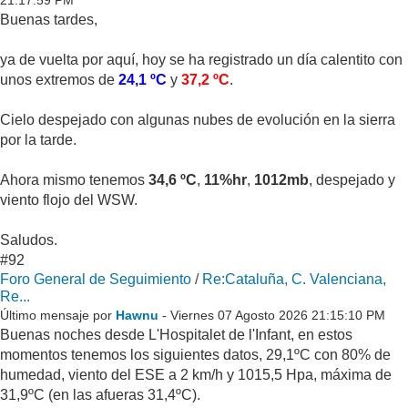
Buenas tardes,
ya de vuelta por aquí, hoy se ha registrado un día calentito con
unos extremos de
24,1 ºC
y
37,2 ºC
.
Cielo despejado con algunas nubes de evolución en la sierra
por la tarde.
Ahora mismo tenemos
34,6 ºC
,
11%hr
,
1012mb
, despejado y
viento flojo del WSW.
Saludos.
#92
Foro General de Seguimiento
/
Re:Cataluña, C. Valenciana,
Re...
Último mensaje por
Hawnu
- Viernes 07 Agosto 2026 21:15:10 PM
Buenas noches desde L'Hospitalet de l'Infant, en estos
momentos tenemos los siguientes datos, 29,1ºC con 80% de
humedad, viento del ESE a 2 km/h y 1015,5 Hpa, máxima de
31,9ºC (en las afueras 31,4ºC).