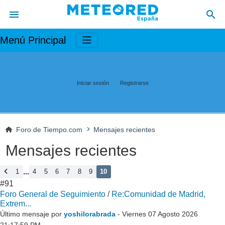
Menú Principal
Iniciar sesión
Registrarse
Foro de Tiempo.com
Mensajes recientes
Mensajes recientes
...
1
4
5
6
7
8
9
10
#91
Foro General de Seguimiento
/
Re:Comunidad de Madrid,
Extrem...
Último mensaje por
yoshilorabrada
- Viernes 07 Agosto 2026
21:17:59 PM