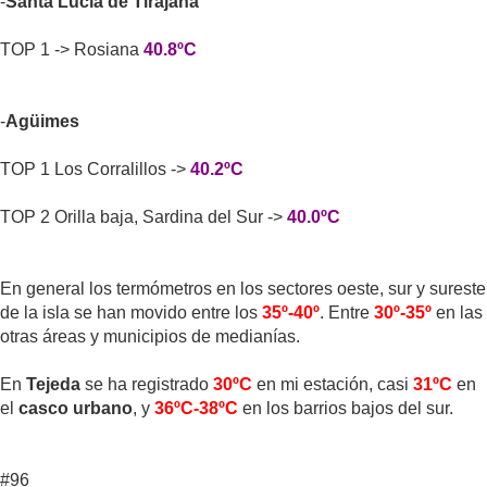
-
Santa Lucía de Tirajana
TOP 1 -> Rosiana
40.8ºC
-
Agüimes
TOP 1 Los Corralillos ->
40.2ºC
TOP 2 Orilla baja, Sardina del Sur ->
40.0ºC
En general los termómetros en los sectores oeste, sur y sureste
de la isla se han movido entre los
35º-40º
. Entre
30º-35º
en las
otras áreas y municipios de medianías.
En
Tejeda
se ha registrado
30ºC
en mi estación, casi
31ºC
en
el
casco urbano
, y
36ºC-38ºC
en los barrios bajos del sur.
#96