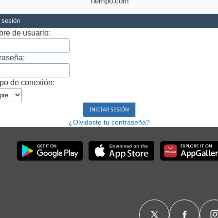
Tiempo.com
r sesión
re de usuario:
raseña:
po de conexión:
¿Olvidaste tu contraseña?