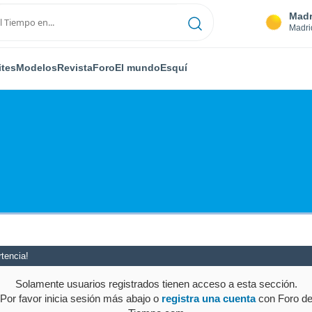
Madr
Madri
ites
Modelos
Revista
Foro
El mundo
Esquí
tencia!
Solamente usuarios registrados tienen acceso a esta sección.
Por favor inicia sesión más abajo o
registra una cuenta
con Foro d