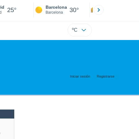
id
Barcelona
Sevilla
25°
30°
30°
d
Barcelona
Sevilla
ºC
Iniciar sesión
Registrarse
e