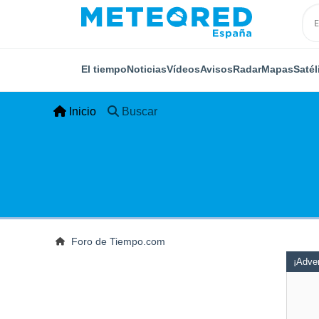
El tiempo
Noticias
Vídeos
Avisos
Radar
Mapas
Satél
Inicio
Buscar
Foro de Tiempo.com
¡Adver