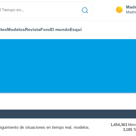
Madr
Madri
ites
Modelos
Revista
Foro
El mundo
Esquí
1,454,363
Mens
eguimiento de situaciones en tiempo real, modelos,
3,185
T