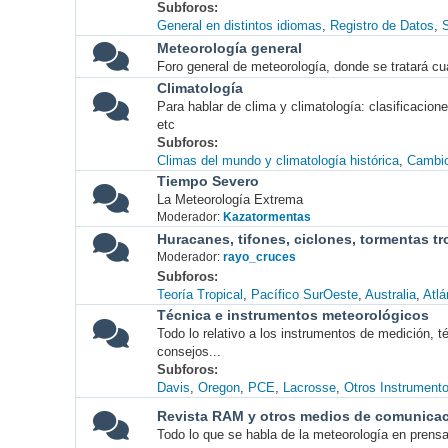
Subforos
General en distintos idiomas
Registro de Datos
S
Meteorología general
Foro general de meteorología, donde se tratará cu
Climatología
Para hablar de clima y climatología: clasificacio
etc
Subforos
Climas del mundo y climatología histórica
Cambio
Tiempo Severo
La Meteorología Extrema
Moderador:
Kazatormentas
Huracanes, tifones, ciclones, tormentas tr
Moderador:
rayo_cruces
Subforos
Teoría Tropical
Pacífico SurOeste
Australia
Atlá
Técnica e instrumentos meteorológicos
Todo lo relativo a los instrumentos de medición, 
consejos...
Subforos
Davis
Oregon
PCE
Lacrosse
Otros Instrument
Revista RAM y otros medios de comunica
Todo lo que se habla de la meteorología en prensa, 