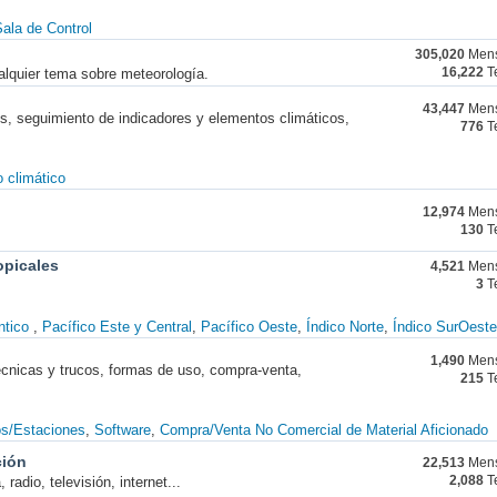
ala de Control
305,020
Mens
alquier tema sobre meteorología.
16,222
T
43,447
Mens
nes, seguimiento de indicadores y elementos climáticos,
776
T
 climático
12,974
Mens
130
T
opicales
4,521
Mens
3
T
ntico
Pacífico Este y Central
Pacífico Oeste
Índico Norte
Índico SurOeste
1,490
Mens
técnicas y trucos, formas de uso, compra-venta,
215
T
os/Estaciones
Software
Compra/Venta No Comercial de Material Aficionado
ción
22,513
Mens
radio, televisión, internet...
2,088
T