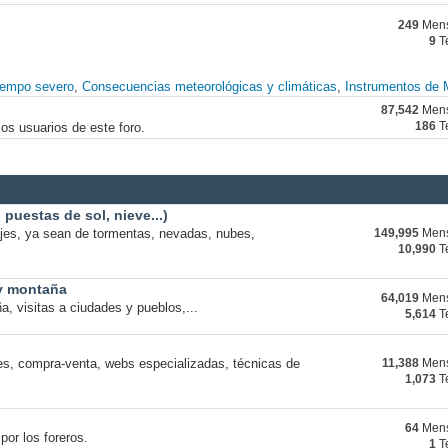
249
Mens
9
T
iempo severo
Consecuencias meteorológicas y climáticas
Instrumentos de 
87,542
Mens
os usuarios de este foro.
186
T
puestas de sol, nieve...)
ajes, ya sean de tormentas, nevadas, nubes,
149,995
Mens
10,990
T
 y montaña
64,019
Mens
a, visitas a ciudades y pueblos,...
5,614
T
s, compra-venta, webs especializadas, técnicas de
11,388
Mens
1,073
T
64
Mens
por los foreros.
1
T