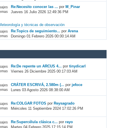
Re:Necesito conocer las ...
por
M_Pinar
ajes
Jueves 16 Julio 2026 12:49:36 PM
emas
Meteorología y técnicas de observación
Re:Topics de seguimiento...
por
Arena
ajes
Domingo 01 Febrero 2026 00:00:14 AM
emas
Re:De repente un ARCUS 4...
por
tinydicarl
ajes
Viernes 26 Diciembre 2025 00:17:03 AM
emas
CRÁTER ESCRIVÁ, 2.580m (...
por
jefoce
ajes
Lunes 03 Agosto 2026 08:38:00 AM
emas
Re:COLGAR FOTOS
por
Reysagrado
ajes
Miércoles 11 Septiembre 2024 17:02:26 PM
emas
Re:Supercélula clásica c...
por
rayo
ajes
Martes 04 Febrero 2025 17:15:14 PM
emas