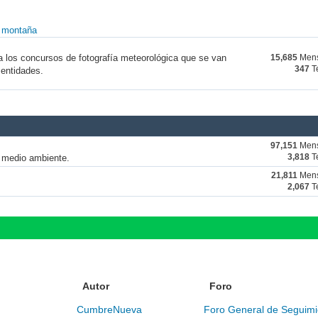
y montaña
a los concursos de fotografía meteorológica que se van
15,685
Mens
347
T
 entidades.
97,151
Mens
y medio ambiente.
3,818
T
21,811
Mens
2,067
T
Autor
Foro
CumbreNueva
Foro General de Seguimi