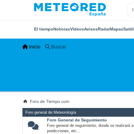
El tiempo
Noticias
Vídeos
Avisos
Radar
Mapas
Satél
Inicio
Buscar
Foro de Tiempo.com
Foro general de Meteorología
Foro General de Seguimiento
Foro general de seguimiento, donde se realizará s
predicciones, etc...