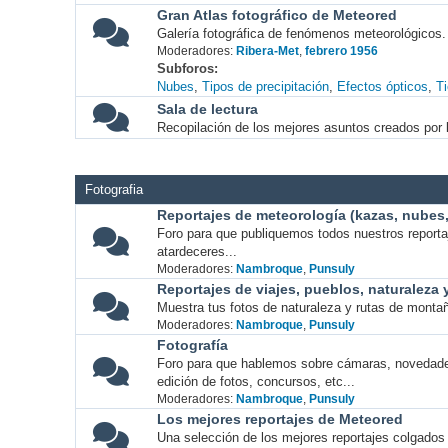
Gran Atlas fotográfico de Meteored
Galería fotográfica de fenómenos meteorológicos.
Moderadores:
Ribera-Met
,
febrero 1956
Subforos
Nubes
Tipos de precipitación
Efectos ópticos
T
Sala de lectura
Recopilación de los mejores asuntos creados por l
Fotografia
Reportajes de meteorología (kazas, nubes, 
Foro para que publiquemos todos nuestros report
atardeceres...
Moderadores:
Nambroque
,
Punsuly
Reportajes de viajes, pueblos, naturaleza
Muestra tus fotos de naturaleza y rutas de montañ
Moderadores:
Nambroque
,
Punsuly
Fotografía
Foro para que hablemos sobre cámaras, novedade
edición de fotos, concursos, etc...
Moderadores:
Nambroque
,
Punsuly
Los mejores reportajes de Meteored
Una selección de los mejores reportajes colgados 