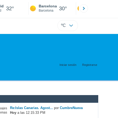
id
Barcelona
Sevilla
32°
30°
34°
d
Barcelona
Sevilla
ºC
Iniciar sesión
Registrarse
Re:Islas Canarias. Agost...
por
CumbreNueva
ajes
Hoy
a las 12:15:33 PM
emas