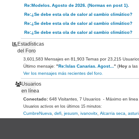
Re:Modelos. Agosto de 2026. (Normas en post 1).
Re:¿Se debe esta ola de calor al cambio climático?
Re:¿Se debe esta ola de calor al cambio climático?
Re:¿Se debe esta ola de calor al cambio climático?
Estadísticas
del Foro
3,601,583 Mensajes en 81,903 Temas por 23,215 Usuarios 
Último mensaje:
"
Re:Islas Canarias. Agost...
"
(
Hoy
a las
Ver los mensajes más recientes del foro.
Usuarios
en línea
Conectado:
648 Visitantes, 7 Usuarios - Máximo en linea
Usuarios activos en los últimos 15 minutos:
CumbreNueva
,
defi
,
jesusm
,
ivanovitx
,
Alcarria seca
,
astur