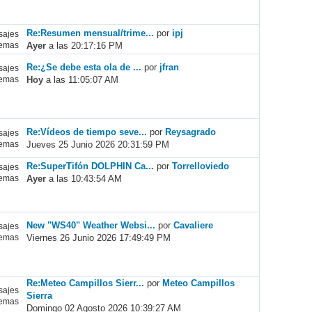
Re:Resumen mensual/trime...
por
ipj
ajes
Ayer
a las 20:17:16 PM
emas
Re:¿Se debe esta ola de ...
por
jfran
ajes
Hoy
a las 11:05:07 AM
emas
Re:Vídeos de tiempo seve...
por
Reysagrado
ajes
Jueves 25 Junio 2026 20:31:59 PM
emas
Re:SuperTifón DOLPHIN Ca...
por
Torrelloviedo
ajes
Ayer
a las 10:43:54 AM
emas
New "WS40" Weather Websi...
por
Cavaliere
ajes
Viernes 26 Junio 2026 17:49:49 PM
emas
Re:Meteo Campillos Sierr...
por
Meteo Campillos
ajes
Sierra
emas
Domingo 02 Agosto 2026 10:39:27 AM