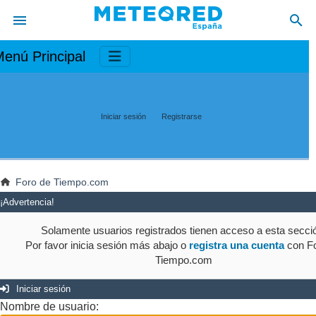
enú Principal
Iniciar sesión
Registrarse
Foro de Tiempo.com
¡Advertencia!
Solamente usuarios registrados tienen acceso a esta secci
Por favor inicia sesión más abajo o
registra una cuenta
con Fo
Tiempo.com
Iniciar sesión
Nombre de usuario: