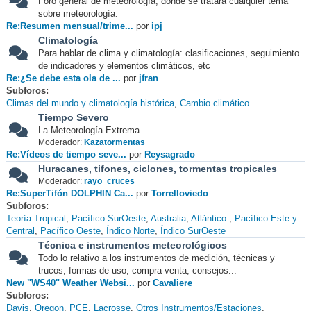
Foro general de meteorología, donde se tratará cualquier tema
sobre meteorología.
Re:Resumen mensual/trime...
por
ipj
Climatología
Para hablar de clima y climatología: clasificaciones, seguimiento
de indicadores y elementos climáticos, etc
Re:¿Se debe esta ola de ...
por
jfran
Subforos
Climas del mundo y climatología histórica
Cambio climático
Tiempo Severo
La Meteorología Extrema
Moderador:
Kazatormentas
Re:Vídeos de tiempo seve...
por
Reysagrado
Huracanes, tifones, ciclones, tormentas tropicales
Moderador:
rayo_cruces
Re:SuperTifón DOLPHIN Ca...
por
Torrelloviedo
Subforos
Teoría Tropical
Pacífico SurOeste
Australia
Atlántico
Pacífico Este y
Central
Pacífico Oeste
Índico Norte
Índico SurOeste
Técnica e instrumentos meteorológicos
Todo lo relativo a los instrumentos de medición, técnicas y
trucos, formas de uso, compra-venta, consejos...
New "WS40" Weather Websi...
por
Cavaliere
Subforos
Davis
Oregon
PCE
Lacrosse
Otros Instrumentos/Estaciones