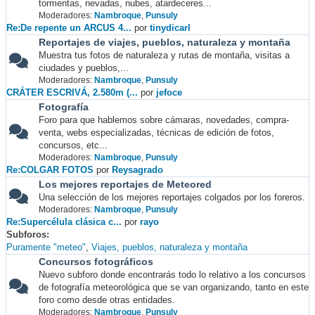
tormentas, nevadas, nubes, atardeceres...
Moderadores:
Nambroque
,
Punsuly
Re:De repente un ARCUS 4...
por
tinydicarl
Reportajes de viajes, pueblos, naturaleza y montaña
Muestra tus fotos de naturaleza y rutas de montaña, visitas a
ciudades y pueblos,...
Moderadores:
Nambroque
,
Punsuly
CRÁTER ESCRIVÁ, 2.580m (...
por
jefoce
Fotografía
Foro para que hablemos sobre cámaras, novedades, compra-
venta, webs especializadas, técnicas de edición de fotos,
concursos, etc...
Moderadores:
Nambroque
,
Punsuly
Re:COLGAR FOTOS
por
Reysagrado
Los mejores reportajes de Meteored
Una selección de los mejores reportajes colgados por los foreros.
Moderadores:
Nambroque
,
Punsuly
Re:Supercélula clásica c...
por
rayo
Subforos
Puramente "meteo"
Viajes, pueblos, naturaleza y montaña
Concursos fotográficos
Nuevo subforo donde encontrarás todo lo relativo a los concursos
de fotografía meteorológica que se van organizando, tanto en este
foro como desde otras entidades.
Moderadores:
Nambroque
,
Punsuly