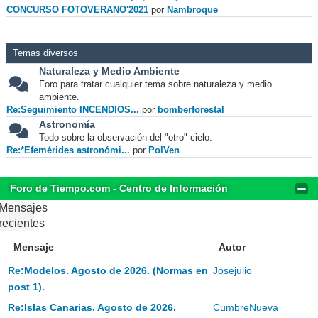
CONCURSO FOTOVERANO'2021
por
Nambroque
Temas diversos
Naturaleza y Medio Ambiente
Foro para tratar cualquier tema sobre naturaleza y medio
ambiente.
Re:Seguimiento INCENDIOS...
por
bomberforestal
Astronomía
Todo sobre la observación del "otro" cielo.
Re:*Efemérides astronómi...
por
PolVen
Foro de Tiempo.com - Centro de Información
Mensajes
recientes
Mensaje
Autor
Re:Modelos. Agosto de 2026. (Normas en
Josejulio
post 1).
Re:Islas Canarias. Agosto de 2026.
CumbreNueva