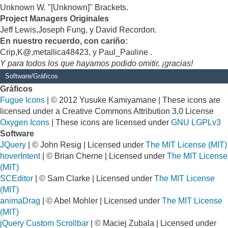
Unknown W. "[Unknown]" Brackets.
Project Managers Originales
Jeff Lewis,Joseph Fung, y David Recordon.
En nuestro recuerdo, con cariño:
Crip,K@,metallica48423, y Paul_Pauline .
Y para todos los que hayamos podido omitir, ¡gracias!
Software/Gráficos
Gráficos
Fugue Icons
| © 2012 Yusuke Kamiyamane | These icons are
licensed under a Creative Commons Attribution 3.0 License
Oxygen Icons
| These icons are licensed under
GNU LGPLv3
Software
JQuery
| © John Resig | Licensed under
The MIT License (MIT)
hoverIntent
| © Brian Cherne | Licensed under
The MIT License
(MIT)
SCEditor
| © Sam Clarke | Licensed under
The MIT License
(MIT)
animaDrag
| © Abel Mohler | Licensed under
The MIT License
(MIT)
jQuery Custom Scrollbar
| © Maciej Zubala | Licensed under