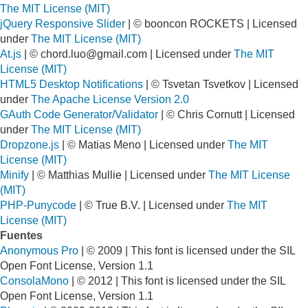
The MIT License (MIT)
jQuery Responsive Slider
| © booncon ROCKETS | Licensed
under
The MIT License (MIT)
At.js
| ©
chord.luo@gmail.com
| Licensed under
The MIT
License (MIT)
HTML5 Desktop Notifications
| © Tsvetan Tsvetkov | Licensed
under
The Apache License Version 2.0
GAuth Code Generator/Validator
| © Chris Cornutt | Licensed
under
The MIT License (MIT)
Dropzone.js
| © Matias Meno | Licensed under
The MIT
License (MIT)
Minify
| © Matthias Mullie | Licensed under
The MIT License
(MIT)
PHP-Punycode
| © True B.V. | Licensed under
The MIT
License (MIT)
Fuentes
Anonymous Pro
| © 2009 | This font is licensed under the SIL
Open Font License, Version 1.1
ConsolaMono
| © 2012 | This font is licensed under the SIL
Open Font License, Version 1.1