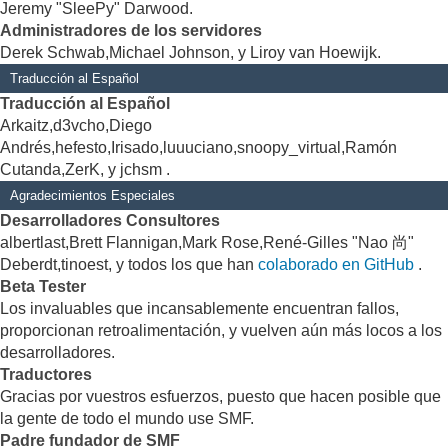
Jeremy "SleePy" Darwood.
Administradores de los servidores
Derek Schwab,Michael Johnson, y Liroy van Hoewijk.
Traducción al Español
Traducción al Español
Arkaitz,d3vcho,Diego
Andrés,hefesto,Irisado,luuuciano,snoopy_virtual,Ramón
Cutanda,ZerK, y jchsm .
Agradecimientos Especiales
Desarrolladores Consultores
albertlast,Brett Flannigan,Mark Rose,René-Gilles "Nao 尚"
Deberdt,tinoest, y todos los que han
colaborado en GitHub
.
Beta Tester
Los invaluables que incansablemente encuentran fallos,
proporcionan retroalimentación, y vuelven aún más locos a los
desarrolladores.
Traductores
Gracias por vuestros esfuerzos, puesto que hacen posible que
la gente de todo el mundo use SMF.
Padre fundador de SMF