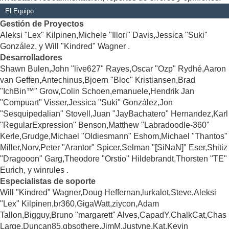
El Equipo
Gestión de Proyectos
Aleksi "Lex" Kilpinen,Michele "Illori" Davis,Jessica "Suki"
González, y Will "Kindred" Wagner .
Desarrolladores
Shawn Bulen,John "live627" Rayes,Oscar "Ozp" Rydhé,Aaron
van Geffen,Antechinus,Bjoern "Bloc" Kristiansen,Brad
"IchBin™" Grow,Colin Schoen,emanuele,Hendrik Jan
"Compuart" Visser,Jessica "Suki" González,Jon
"Sesquipedalian" Stovell,Juan "JayBachatero" Hernandez,Karl
"RegularExpression" Benson,Matthew "Labradoodle-360"
Kerle,Grudge,Michael "Oldiesmann" Eshom,Michael "Thantos"
Miller,Norv,Peter "Arantor" Spicer,Selman "[SiNaN]" Eser,Shitiz
"Dragooon" Garg,Theodore "Orstio" Hildebrandt,Thorsten "TE"
Eurich, y winrules .
Especialistas de soporte
Will "Kindred" Wagner,Doug Heffernan,lurkalot,Steve,Aleksi
"Lex" Kilpinen,br360,GigaWatt,ziycon,Adam
Tallon,Bigguy,Bruno "margarett" Alves,CapadY,ChalkCat,Chas
Large,Duncan85,gbsothere,JimM,Justyne,Kat,Kevin