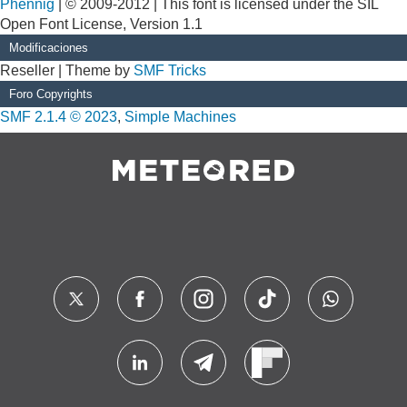
Phennig
| © 2009-2012 | This font is licensed under the SIL
Open Font License, Version 1.1
Modificaciones
Reseller | Theme by
SMF Tricks
Foro Copyrights
SMF 2.1.4 © 2023
,
Simple Machines