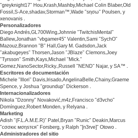
"greyknight17" Hou,Krash,Mashby,Michael Colin Blaber,Old
Fossil,S-Ace,shadav,Storman™,Wade "sησω" Poulsen, y
xenovanis .
Personalizadores
Diego Andrés,GL700Wing,Johnnie "TwitchisMental"
Ballew,Jonathan "vbgamer45" Valentin,Sami "SychO"
Mazouz,Brannon "B" Hall,Gary M. Gadsdon,Jack
"akabugeyes" Thorsen,Jason "JBlaze" Clemons,Joey
"Tyrsson" Smith,Kays,Michael "Mick."
Gomez,NanoSector,Ricky.,Russell "NEND" Najar, y SA™ .
Escritores de documentación
Michele "Illori" Davis,Irisado,AngelinaBelle,Chainy,Graeme
Spence, y Joshua "groundup" Dickerson .
Internacionalizadores
Nikola "Dzonny" Novaković,m4z,Francisco "d3vcho"
Domínguez,Robert Monden, y Relyana .
Marketing
Adish "(F.L.A.M.E.R)" Patel,Bryan "Runic" Deakin,Marcus
"cσσкιє мσηѕтєя" Forsberg, y Ralph "[n3rve]" Otowo .
Administradores del sitio