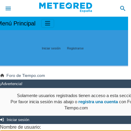
enú Principal
Iniciar sesión
Registrarse
Foro de Tiempo.com
¡Advertencia!
Solamente usuarios registrados tienen acceso a esta secci
Por favor inicia sesión más abajo o
registra una cuenta
con Fo
Tiempo.com
Iniciar sesión
Nombre de usuario: