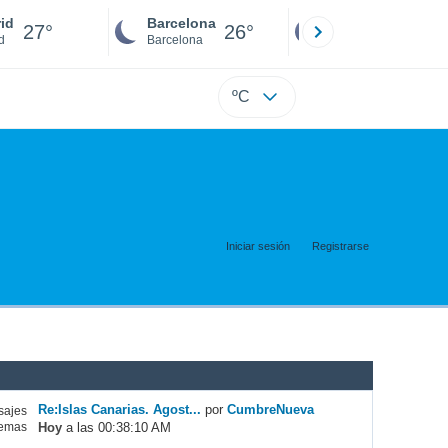
id
Barcelona
Sevilla
27°
26°
26°
d
Barcelona
Sevilla
ºC
Iniciar sesión
Registrarse
Re:Islas Canarias. Agost...
por
CumbreNueva
ajes
Hoy
a las 00:38:10 AM
emas