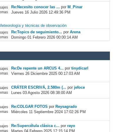
Re:Necesito conocer las ...
por
M_Pinar
ajes
Jueves 16 Julio 2026 12:49:36 PM
emas
Meteorología y técnicas de observación
Re:Topics de seguimiento...
por
Arena
ajes
Domingo 01 Febrero 2026 00:00:14 AM
emas
Re:De repente un ARCUS 4...
por
tinydicarl
ajes
Viernes 26 Diciembre 2025 00:17:03 AM
emas
CRÁTER ESCRIVÁ, 2.580m (...
por
jefoce
ajes
Lunes 03 Agosto 2026 08:38:00 AM
emas
Re:COLGAR FOTOS
por
Reysagrado
ajes
Miércoles 11 Septiembre 2024 17:02:26 PM
emas
Re:Supercélula clásica c...
por
rayo
ajes
Martes 04 Febrero 2025 17:15:14 PM
emas