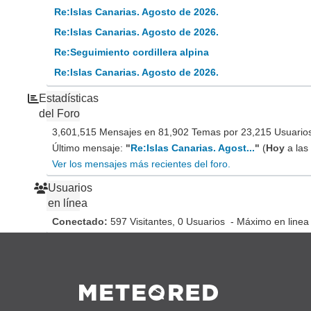
Re:Islas Canarias. Agosto de 2026.
Re:Islas Canarias. Agosto de 2026.
Re:Seguimiento cordillera alpina
Re:Islas Canarias. Agosto de 2026.
Estadísticas
del Foro
3,601,515 Mensajes en 81,902 Temas por 23,215 Usuarios 
Último mensaje:
"
Re:Islas Canarias. Agost...
"
(
Hoy
a las
Ver los mensajes más recientes del foro.
Usuarios
en línea
Conectado:
597 Visitantes, 0 Usuarios - Máximo en linea