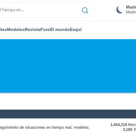
Madr
Madri
ites
Modelos
Revista
Foro
El mundo
Esquí
1,454,319
Mens
eguimiento de situaciones en tiempo real, modelos,
3,185
T