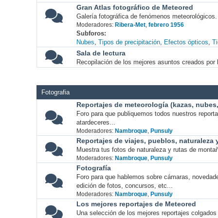
Gran Atlas fotográfico de Meteored
Galería fotográfica de fenómenos meteorológicos.
Moderadores:
Ribera-Met
,
febrero 1956
Subforos
Nubes
Tipos de precipitación
Efectos ópticos
T
Sala de lectura
Recopilación de los mejores asuntos creados por l
Fotografia
Reportajes de meteorología (kazas, nubes, 
Foro para que publiquemos todos nuestros report
atardeceres...
Moderadores:
Nambroque
,
Punsuly
Reportajes de viajes, pueblos, naturaleza
Muestra tus fotos de naturaleza y rutas de montañ
Moderadores:
Nambroque
,
Punsuly
Fotografía
Foro para que hablemos sobre cámaras, novedade
edición de fotos, concursos, etc...
Moderadores:
Nambroque
,
Punsuly
Los mejores reportajes de Meteored
Una selección de los mejores reportajes colgados 