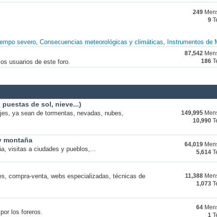
249
Mens
9
T
iempo severo
Consecuencias meteorológicas y climáticas
Instrumentos de 
87,542
Mens
os usuarios de este foro.
186
T
puestas de sol, nieve...)
ajes, ya sean de tormentas, nevadas, nubes,
149,995
Mens
10,990
T
 y montaña
64,019
Mens
a, visitas a ciudades y pueblos,...
5,614
T
s, compra-venta, webs especializadas, técnicas de
11,388
Mens
1,073
T
64
Mens
por los foreros.
1
T