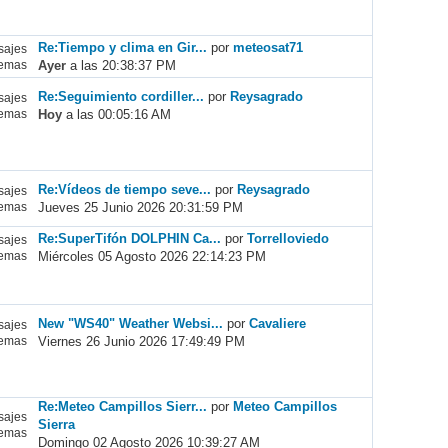
Re:Tiempo y clima en Gir...
por
meteosat71
ajes
Ayer
a las 20:38:37 PM
emas
Re:Seguimiento cordiller...
por
Reysagrado
ajes
Hoy
a las 00:05:16 AM
emas
Re:Vídeos de tiempo seve...
por
Reysagrado
ajes
Jueves 25 Junio 2026 20:31:59 PM
emas
Re:SuperTifón DOLPHIN Ca...
por
Torrelloviedo
ajes
Miércoles 05 Agosto 2026 22:14:23 PM
emas
New "WS40" Weather Websi...
por
Cavaliere
ajes
Viernes 26 Junio 2026 17:49:49 PM
emas
Re:Meteo Campillos Sierr...
por
Meteo Campillos
ajes
Sierra
emas
Domingo 02 Agosto 2026 10:39:27 AM