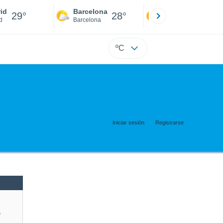
id
Barcelona
Sevilla
29°
28°
31°
d
Barcelona
Sevilla
ºC
Iniciar sesión
Registrarse
e