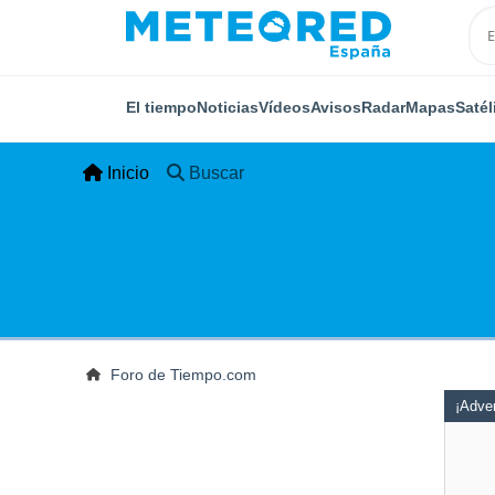
El tiempo
Noticias
Vídeos
Avisos
Radar
Mapas
Satél
Inicio
Buscar
Foro de Tiempo.com
¡Adver