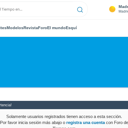
Madr
Madri
ites
Modelos
Revista
Foro
El mundo
Esquí
tencia!
Solamente usuarios registrados tienen acceso a esta sección.
Por favor inicia sesión más abajo o
registra una cuenta
con Foro d