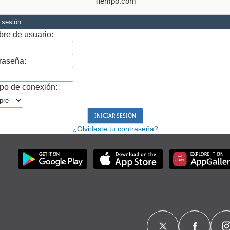
Tiempo.com
r sesión
re de usuario:
raseña:
po de conexión:
¿Olvidaste tu contraseña?