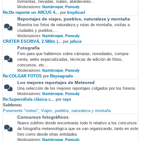
tormentas, nevadas, nubes, atardeceres...
Moderadores:
Nambroque
,
Punsuly
Re:De repente un ARCUS 4...
por
tinydicarl
Reportajes de viajes, pueblos, naturaleza y montaña
Muestra tus fotos de naturaleza y rutas de montaña, visitas a
ciudades y pueblos,...
Moderadores:
Nambroque
,
Punsuly
CRÁTER ESCRIVÁ, 2.580m (...
por
jefoce
Fotografía
Foro para que hablemos sobre cámaras, novedades, compra-
venta, webs especializadas, técnicas de edición de fotos,
concursos, etc...
Moderadores:
Nambroque
,
Punsuly
Re:COLGAR FOTOS
por
Reysagrado
Los mejores reportajes de Meteored
Una selección de los mejores reportajes colgados por los foreros.
Moderadores:
Nambroque
,
Punsuly
Re:Supercélula clásica c...
por
rayo
Subforos
Puramente "meteo"
Viajes, pueblos, naturaleza y montaña
Concursos fotográficos
Nuevo subforo donde encontrarás todo lo relativo a los concursos
de fotografía meteorológica que se van organizando, tanto en este
foro como desde otras entidades.
Moderadores:
Nambroque
,
Punsuly