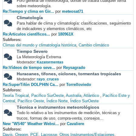
Foro general de meteorología, donde se tratará cualquier tema
sobre meteorología.
Re:Tiempo y clima en Gir...
por
meteosat71
Climatología
Para hablar de clima y climatología: clasificaciones, seguimiento
de indicadores y elementos climáticos, etc
Re:Articulos científicos...
por
180961X
Subforos
Climas del mundo y climatología histórica
Cambio climático
Tiempo Severo
La Meteorología Extrema
Moderador:
Kazatormentas
Re:Vídeos de tiempo seve...
por
Reysagrado
Huracanes, tifones, ciclones, tormentas tropicales
Moderador:
rayo_cruces
Re:SuperTifón DOLPHIN Ca...
por
Torrelloviedo
Subforos
Teoría Tropical
Pacífico SurOeste
Australia
Atlántico
Pacífico Este y
Central
Pacífico Oeste
Índico Norte
Índico SurOeste
Técnica e instrumentos meteorológicos
Todo lo relativo a los instrumentos de medición, técnicas y
trucos, formas de uso, compra-venta, consejos...
New "WS40" Weather Websi...
por
Cavaliere
Subforos
Davis
Oregon
PCE
Lacrosse
Otros Instrumentos/Estaciones