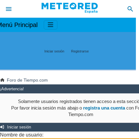
enú Principal
Iniciar sesión
Registrarse
Foro de Tiempo.com
¡Advertencia!
Solamente usuarios registrados tienen acceso a esta secci
Por favor inicia sesión más abajo o
registra una cuenta
con Fo
Tiempo.com
Iniciar sesión
Nombre de usuario: