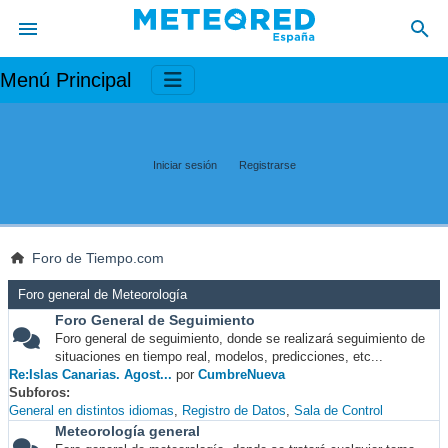
Menú Principal
Iniciar sesión
Registrarse
Foro de Tiempo.com
Foro general de Meteorología
Foro General de Seguimiento
Foro general de seguimiento, donde se realizará seguimiento de
situaciones en tiempo real, modelos, predicciones, etc...
Re:Islas Canarias. Agost...
por
CumbreNueva
Subforos
General en distintos idiomas
Registro de Datos
Sala de Control
Meteorología general