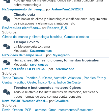
Foro general de meteorología, donde se tratará cualquier tema
sobre meteorología.
Re:Seguimiento del tiemp...
por
AritmePrim19792003
Climatología
Para hablar de clima y climatología: clasificaciones, seguimiento
de indicadores y elementos climáticos, etc
Re:Articulos científicos...
por
Roberto_F_S
Subforos
Climas del mundo y climatología histórica
Cambio climático
Tiempo Severo
La Meteorología Extrema
Moderador:
Kazatormentas
Re:Vídeos de tiempo seve...
por
Reysagrado
Huracanes, tifones, ciclones, tormentas tropicales
Moderador:
rayo_cruces
Re:SuperTifón DOLPHIN Ca...
por
Torrelloviedo
Subforos
Teoría Tropical
Pacífico SurOeste
Australia
Atlántico
Pacífico Este y
Central
Pacífico Oeste
Índico Norte
Índico SurOeste
Técnica e instrumentos meteorológicos
Todo lo relativo a los instrumentos de medición, técnicas y
trucos, formas de uso, compra-venta, consejos...
New "WS40" Weather Websi...
por
Cavaliere
Subforos
Davis
Oregon
PCE
Lacrosse
Otros Instrumentos/Estaciones