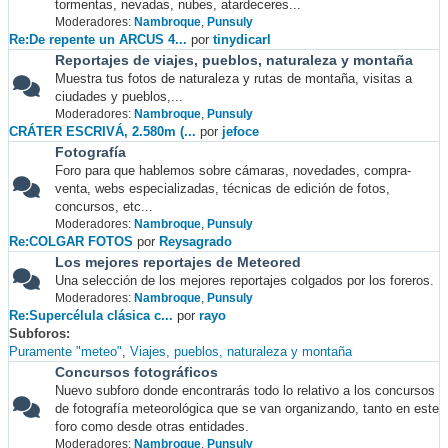
tormentas, nevadas, nubes, atardeceres...
Moderadores:
Nambroque
,
Punsuly
Re:De repente un ARCUS 4...
por
tinydicarl
Reportajes de viajes, pueblos, naturaleza y montaña
Muestra tus fotos de naturaleza y rutas de montaña, visitas a
ciudades y pueblos,...
Moderadores:
Nambroque
,
Punsuly
CRÁTER ESCRIVÁ, 2.580m (...
por
jefoce
Fotografía
Foro para que hablemos sobre cámaras, novedades, compra-
venta, webs especializadas, técnicas de edición de fotos,
concursos, etc...
Moderadores:
Nambroque
,
Punsuly
Re:COLGAR FOTOS
por
Reysagrado
Los mejores reportajes de Meteored
Una selección de los mejores reportajes colgados por los foreros.
Moderadores:
Nambroque
,
Punsuly
Re:Supercélula clásica c...
por
rayo
Subforos
Puramente "meteo"
Viajes, pueblos, naturaleza y montaña
Concursos fotográficos
Nuevo subforo donde encontrarás todo lo relativo a los concursos
de fotografía meteorológica que se van organizando, tanto en este
foro como desde otras entidades.
Moderadores:
Nambroque
,
Punsuly