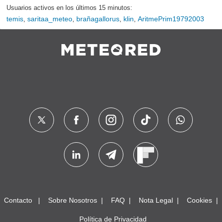
Usuarios activos en los últimos 15 minutos:
temis
,
saritaa_meteo
,
brañagallorus
,
klin
,
AritmePrim19792003
Contacto
Sobre Nosotros
FAQ
Nota Legal
Cookies
Política de Privacidad