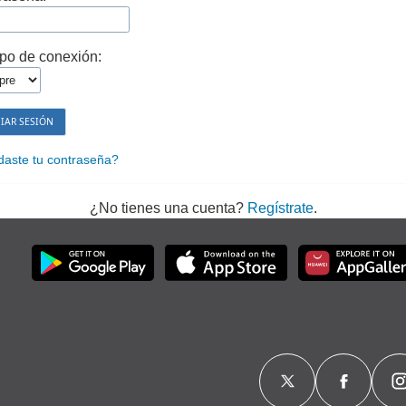
po de conexión:
daste tu contraseña?
¿No tienes una cuenta?
Regístrate
.