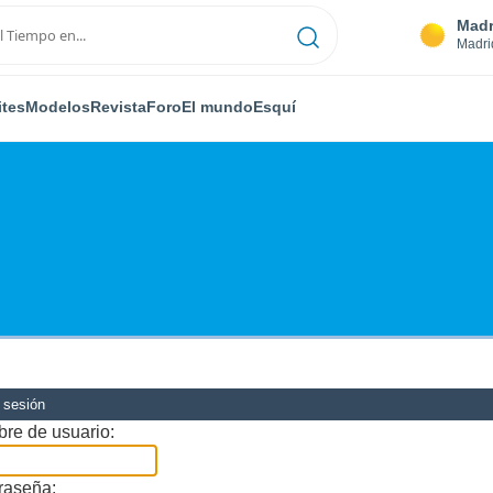
Madr
Madri
ites
Modelos
Revista
Foro
El mundo
Esquí
r sesión
re de usuario:
raseña: