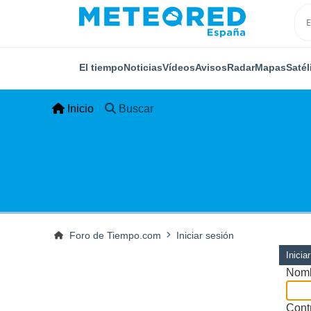
El tiempo
Noticias
Vídeos
Avisos
Radar
Mapas
Satél
Inicio
Buscar
Foro de Tiempo.com
Iniciar sesión
Inicia
Nomb
Cont