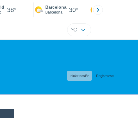
id
Barcelona
Sevilla
38°
30°
41°
d
Barcelona
Sevilla
ºC
Iniciar sesión
Registrarse