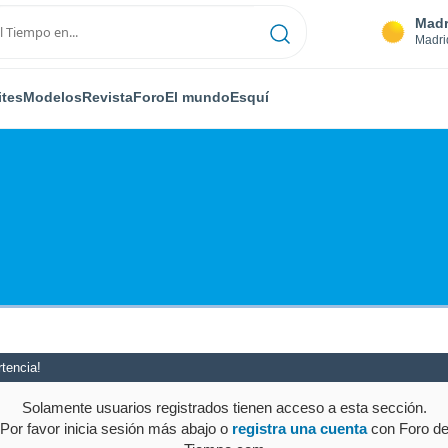
Madr
Madri
ites
Modelos
Revista
Foro
El mundo
Esquí
tencia!
Solamente usuarios registrados tienen acceso a esta sección.
Por favor inicia sesión más abajo o
registra una cuenta
con Foro d