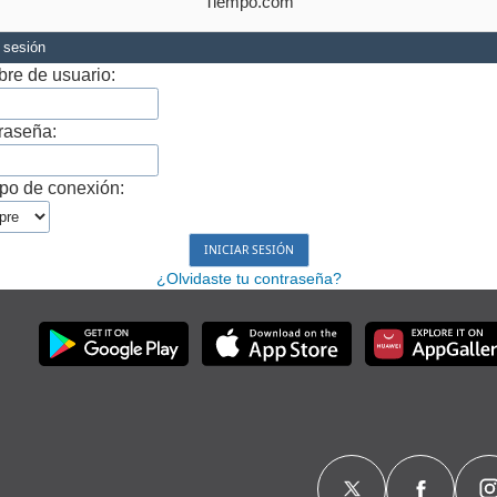
Tiempo.com
r sesión
re de usuario:
raseña:
po de conexión:
¿Olvidaste tu contraseña?