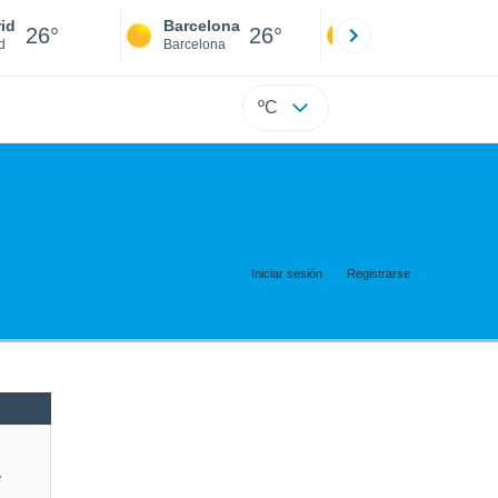
id
Barcelona
Sevilla
26°
26°
25°
d
Barcelona
Sevilla
ºC
Iniciar sesión
Registrarse
e