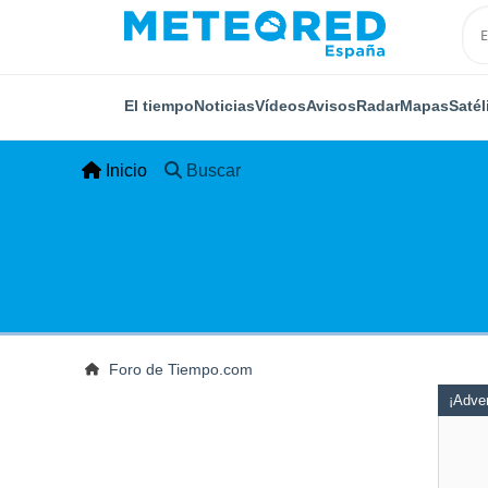
El tiempo
Noticias
Vídeos
Avisos
Radar
Mapas
Satél
Inicio
Buscar
Foro de Tiempo.com
¡Adver