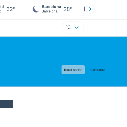
id
Barcelona
Sevilla
32°
28°
32°
d
Barcelona
Sevilla
ºC
Iniciar sesión
Registrarse