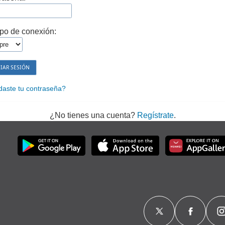
po de conexión:
daste tu contraseña?
¿No tienes una cuenta?
Regístrate
.