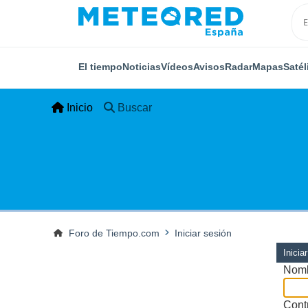
El tiempo
Noticias
Vídeos
Avisos
Radar
Mapas
Satél
Inicio
Buscar
Foro de Tiempo.com
Iniciar sesión
Inicia
Nomb
Cont