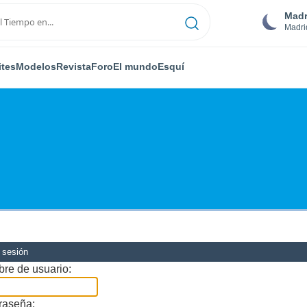
Madr
Madri
ites
Modelos
Revista
Foro
El mundo
Esquí
r sesión
re de usuario:
raseña: