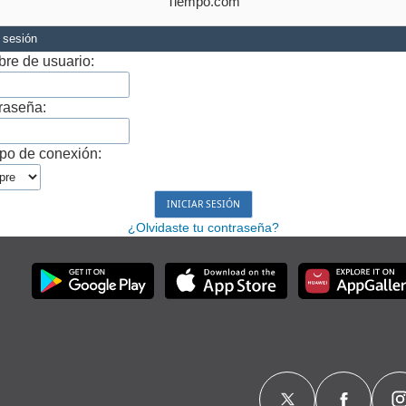
Tiempo.com
r sesión
re de usuario:
raseña:
po de conexión:
¿Olvidaste tu contraseña?