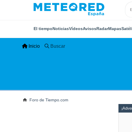
El tiempo
Noticias
Vídeos
Avisos
Radar
Mapas
Satél
Inicio
Buscar
Foro de Tiempo.com
¡Adver