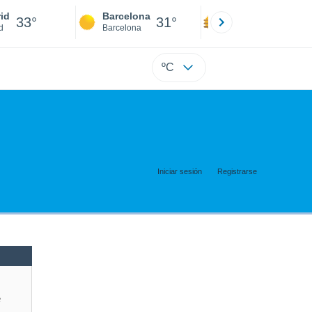
id
Barcelona
Sevilla
33°
31°
35°
d
Barcelona
Sevilla
ºC
Iniciar sesión
Registrarse
e