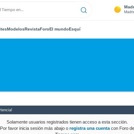
Madr
Madri
ites
Modelos
Revista
Foro
El mundo
Esquí
tencia!
Solamente usuarios registrados tienen acceso a esta sección.
Por favor inicia sesión más abajo o
registra una cuenta
con Foro d