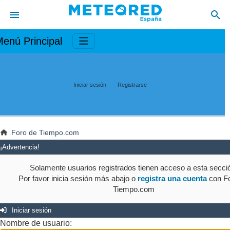
enú Principal
Iniciar sesión
Registrarse
Foro de Tiempo.com
¡Advertencia!
Solamente usuarios registrados tienen acceso a esta secci
Por favor inicia sesión más abajo o
registra una cuenta
con Fo
Tiempo.com
Iniciar sesión
Nombre de usuario: