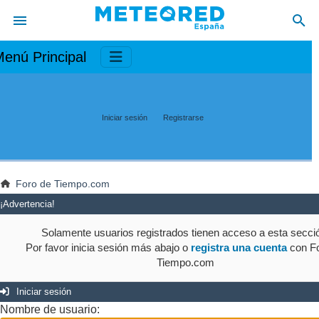
enú Principal
Iniciar sesión
Registrarse
Foro de Tiempo.com
¡Advertencia!
Solamente usuarios registrados tienen acceso a esta secci
Por favor inicia sesión más abajo o
registra una cuenta
con Fo
Tiempo.com
Iniciar sesión
Nombre de usuario: