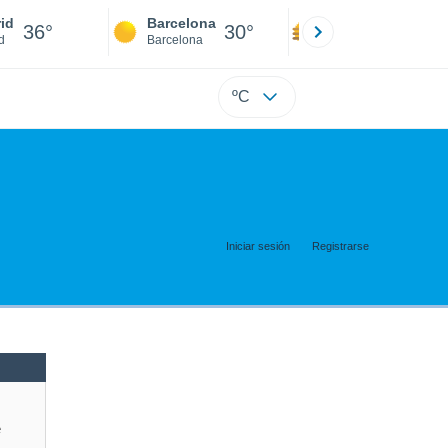
id
Barcelona
Sevilla
36°
30°
38°
d
Barcelona
Sevilla
ºC
Iniciar sesión
Registrarse
e