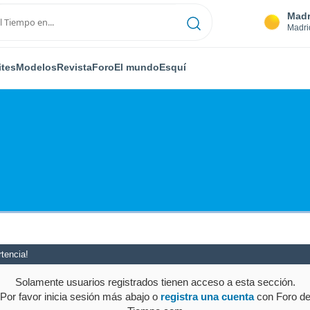
Madr
Madri
ites
Modelos
Revista
Foro
El mundo
Esquí
tencia!
Solamente usuarios registrados tienen acceso a esta sección.
Por favor inicia sesión más abajo o
registra una cuenta
con Foro d