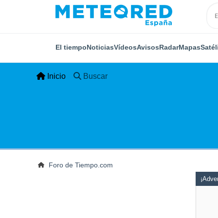
El tiempo
Noticias
Vídeos
Avisos
Radar
Mapas
Satél
Inicio
Buscar
Foro de Tiempo.com
¡Adver