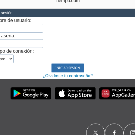
Tiempo.com
r sesión
re de usuario:
raseña:
po de conexión:
¿Olvidaste tu contraseña?