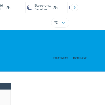
id
Barcelona
Sevilla
26°
25°
25°
d
Barcelona
Sevilla
ºC
Iniciar sesión
Registrarse
e