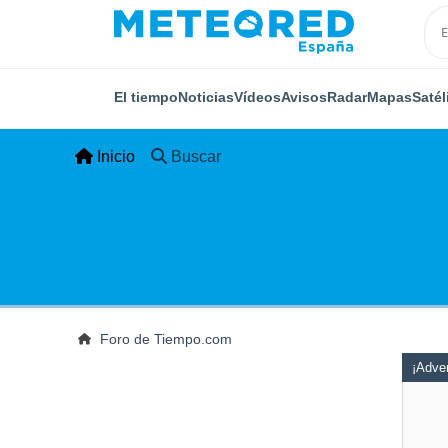
El tiempo
Noticias
Vídeos
Avisos
Radar
Mapas
Satél
Inicio
Buscar
Foro de Tiempo.com
¡Adver