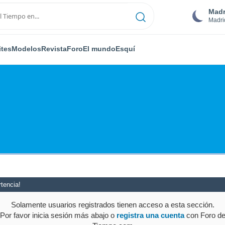
Madr
Madri
ites
Modelos
Revista
Foro
El mundo
Esquí
tencia!
Solamente usuarios registrados tienen acceso a esta sección.
Por favor inicia sesión más abajo o
registra una cuenta
con Foro d