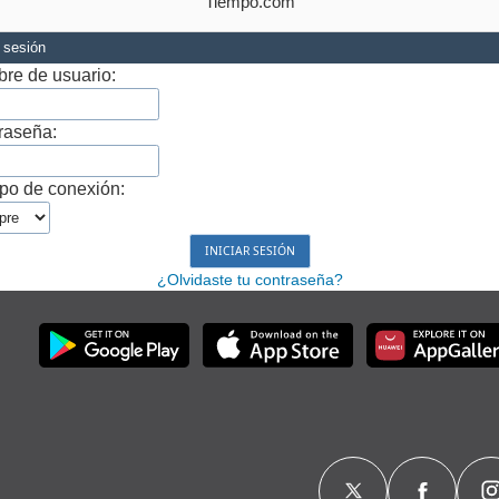
Tiempo.com
r sesión
re de usuario:
raseña:
po de conexión:
¿Olvidaste tu contraseña?