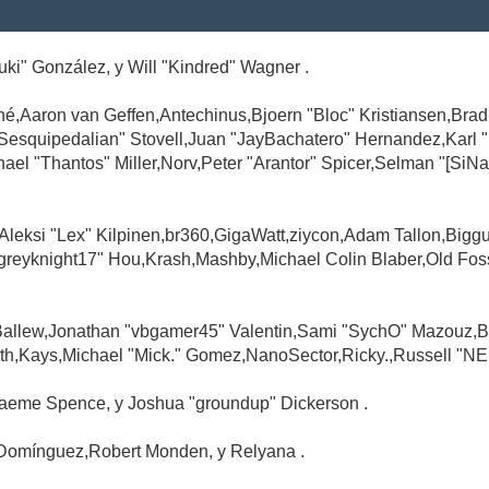
Suki" González, y Will "Kindred" Wagner .
é,Aaron van Geffen,Antechinus,Bjoern "Bloc" Kristiansen,Br
"Sesquipedalian" Stovell,Juan "JayBachatero" Hernandez,Karl
l "Thantos" Miller,Norv,Peter "Arantor" Spicer,Selman "[SiNa
,Aleksi "Lex" Kilpinen,br360,GigaWatt,ziycon,Adam Tallon,Big
greyknight17" Hou,Krash,Mashby,Michael Colin Blaber,Old Fo
Ballew,Jonathan "vbgamer45" Valentin,Sami "SychO" Mazouz,B
th,Kays,Michael "Mick." Gomez,NanoSector,Ricky.,Russell "NE
,Graeme Spence, y Joshua "groundup" Dickerson .
Domínguez,Robert Monden, y Relyana .