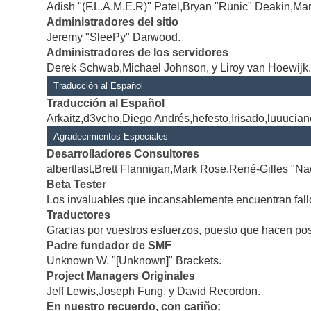
Adish "(F.L.A.M.E.R)" Patel,Bryan "Runic" Deakin,Mar
Administradores del sitio
Jeremy "SleePy" Darwood.
Administradores de los servidores
Derek Schwab,Michael Johnson, y Liroy van Hoewijk
Traducción al Español
Traducción al Español
Arkaitz,d3vcho,Diego Andrés,hefesto,Irisado,luuucia
Agradecimientos Especiales
Desarrolladores Consultores
albertlast,Brett Flannigan,Mark Rose,René-Gilles "Na
Beta Tester
Los invaluables que incansablemente encuentran fallo
Traductores
Gracias por vuestros esfuerzos, puesto que hacen po
Padre fundador de SMF
Unknown W. "[Unknown]" Brackets.
Project Managers Originales
Jeff Lewis,Joseph Fung, y David Recordon.
En nuestro recuerdo, con cariño: