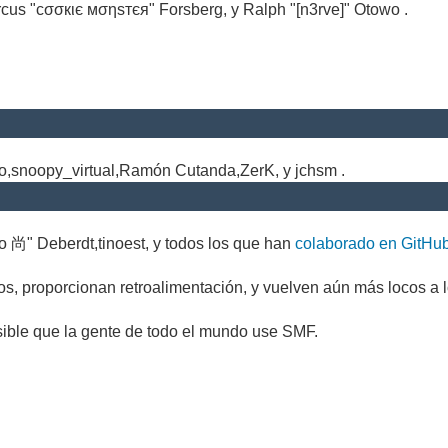
cus "cσσкιє мσηѕтєя" Forsberg, y Ralph "[n3rve]" Otowo .
.
no,snoopy_virtual,Ramón Cutanda,ZerK, y jchsm .
o 尚" Deberdt,tinoest, y todos los que han
colaborado en GitHu
s, proporcionan retroalimentación, y vuelven aún más locos a l
sible que la gente de todo el mundo use SMF.