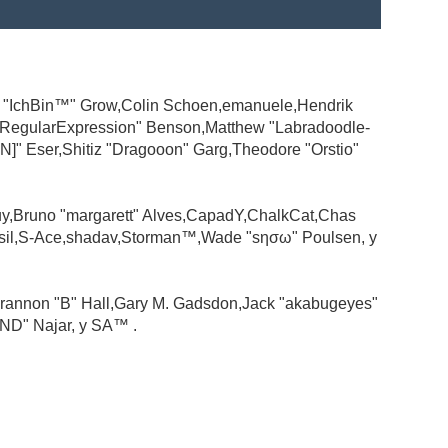
ad "IchBin™" Grow,Colin Schoen,emanuele,Hendrik
 "RegularExpression" Benson,Matthew "Labradoodle-
N]" Eser,Shitiz "Dragooon" Garg,Theodore "Orstio"
guy,Bruno "margarett" Alves,CapadY,ChalkCat,Chas
ssil,S-Ace,shadav,Storman™,Wade "sησω" Poulsen, y
rannon "B" Hall,Gary M. Gadsdon,Jack "akabugeyes"
ND" Najar, y SA™ .