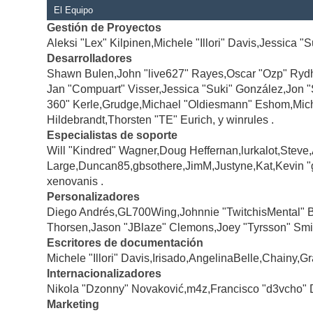
El Equipo
Gestión de Proyectos
Aleksi "Lex" Kilpinen,Michele "Illori" Davis,Jessica "
Desarrolladores
Shawn Bulen,John "live627" Rayes,Oscar "Ozp" Rydh
Jan "Compuart" Visser,Jessica "Suki" González,Jon 
360" Kerle,Grudge,Michael "Oldiesmann" Eshom,Michae
Hildebrandt,Thorsten "TE" Eurich, y winrules .
Especialistas de soporte
Will "Kindred" Wagner,Doug Heffernan,lurkalot,Steve
Large,Duncan85,gbsothere,JimM,Justyne,Kat,Kevin "
xenovanis .
Personalizadores
Diego Andrés,GL700Wing,Johnnie "TwitchisMental" 
Thorsen,Jason "JBlaze" Clemons,Joey "Tyrsson" Smi
Escritores de documentación
Michele "Illori" Davis,Irisado,AngelinaBelle,Chainy
Internacionalizadores
Nikola "Dzonny" Novaković,m4z,Francisco "d3vcho" 
Marketing