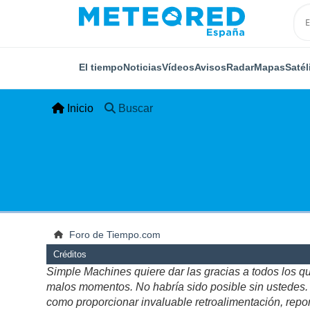
El tiempo
Noticias
Vídeos
Avisos
Radar
Mapas
Satél
Inicio
Buscar
Foro de Tiempo.com
Créditos
Simple Machines quiere dar las gracias a todos los q
malos momentos. No habría sido posible sin ustedes. Es
como proporcionar invaluable retroalimentación, repor