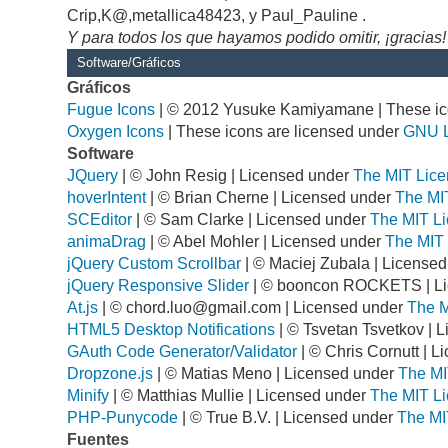
Crip,K@,metallica48423, y Paul_Pauline .
Y para todos los que hayamos podido omitir, ¡gracias!
Software/Gráficos
Gráficos
Fugue Icons
| © 2012 Yusuke Kamiyamane | These ico
Oxygen Icons
| These icons are licensed under
GNU 
Software
JQuery
| © John Resig | Licensed under
The MIT Lice
hoverIntent
| © Brian Cherne | Licensed under
The MI
SCEditor
| © Sam Clarke | Licensed under
The MIT Li
animaDrag
| © Abel Mohler | Licensed under
The MIT 
jQuery Custom Scrollbar
| © Maciej Zubala | License
jQuery Responsive Slider
| © booncon ROCKETS | L
At.js
| ©
chord.luo@gmail.com
| Licensed under
The M
HTML5 Desktop Notifications
| © Tsvetan Tsvetkov | 
GAuth Code Generator/Validator
| © Chris Cornutt | 
Dropzone.js
| © Matias Meno | Licensed under
The MI
Minify
| © Matthias Mullie | Licensed under
The MIT Li
PHP-Punycode
| © True B.V. | Licensed under
The MI
Fuentes