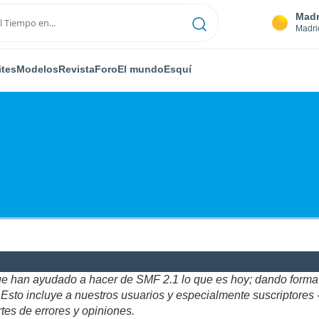
Madr
Madri
ites
Modelos
Revista
Foro
El mundo
Esquí
ue han ayudado a hacer de SMF 2.1 lo que es hoy; dando forma y
to incluye a nuestros usuarios y especialmente suscriptores - gr
tes de errores y opiniones.