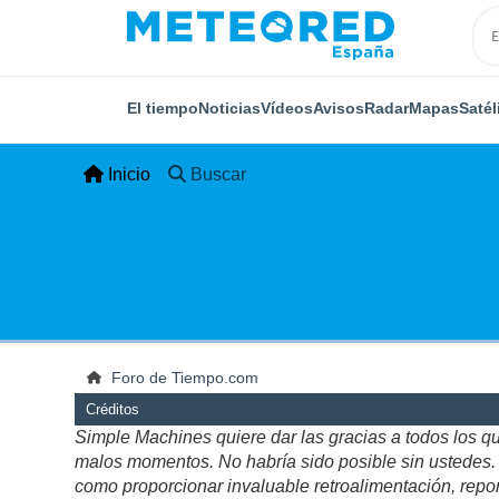
El tiempo
Noticias
Vídeos
Avisos
Radar
Mapas
Satél
Inicio
Buscar
Foro de Tiempo.com
Créditos
Simple Machines quiere dar las gracias a todos los q
malos momentos. No habría sido posible sin ustedes. Es
como proporcionar invaluable retroalimentación, repor