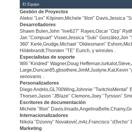
El Equipo
Gestión de Proyectos
Aleksi "Lex" Kilpinen,Michele "Illori" Davis,Jessica "
Desarrolladores
Shawn Bulen,John "live627" Rayes,Oscar "Ozp" Rydh
Jan "Compuart" Visser,Jessica "Suki" González,Jon 
360" Kerle,Grudge,Michael "Oldiesmann" Eshom,Michae
Hildebrandt,Thorsten "TE" Eurich, y winrules .
Especialistas de soporte
Will "Kindred" Wagner,Doug Heffernan,lurkalot,Steve
Large,Duncan85,gbsothere,JimM,Justyne,Kat,Kevin "
xenovanis .
Personalizadores
Diego Andrés,GL700Wing,Johnnie "TwitchisMental" 
Thorsen,Jason "JBlaze" Clemons,Joey "Tyrsson" Smi
Escritores de documentación
Michele "Illori" Davis,Irisado,AngelinaBelle,Chainy
Internacionalizadores
Nikola "Dzonny" Novaković,m4z,Francisco "d3vcho" 
Marketing