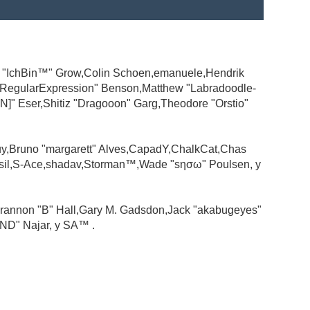
ad "IchBin™" Grow,Colin Schoen,emanuele,Hendrik
 "RegularExpression" Benson,Matthew "Labradoodle-
N]" Eser,Shitiz "Dragooon" Garg,Theodore "Orstio"
guy,Bruno "margarett" Alves,CapadY,ChalkCat,Chas
ssil,S-Ace,shadav,Storman™,Wade "sησω" Poulsen, y
rannon "B" Hall,Gary M. Gadsdon,Jack "akabugeyes"
ND" Najar, y SA™ .