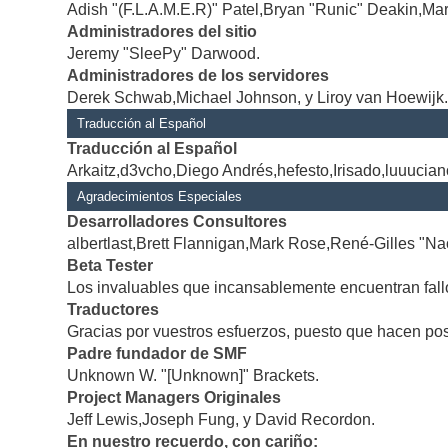
Adish "(F.L.A.M.E.R)" Patel,Bryan "Runic" Deakin,Mar
Administradores del sitio
Jeremy "SleePy" Darwood.
Administradores de los servidores
Derek Schwab,Michael Johnson, y Liroy van Hoewijk
Traducción al Español
Traducción al Español
Arkaitz,d3vcho,Diego Andrés,hefesto,Irisado,luuucia
Agradecimientos Especiales
Desarrolladores Consultores
albertlast,Brett Flannigan,Mark Rose,René-Gilles "Na
Beta Tester
Los invaluables que incansablemente encuentran fallo
Traductores
Gracias por vuestros esfuerzos, puesto que hacen po
Padre fundador de SMF
Unknown W. "[Unknown]" Brackets.
Project Managers Originales
Jeff Lewis,Joseph Fung, y David Recordon.
En nuestro recuerdo, con cariño: