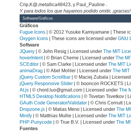
Crip,K@,metallica48423, y Paul_Pauline .
Y para todos los que hayamos podido omitir, ¡gracias!
Software/Gráficos
Gráficos
Fugue Icons
| © 2012 Yusuke Kamiyamane | These ico
Oxygen Icons
| These icons are licensed under
GNU 
Software
JQuery
| © John Resig | Licensed under
The MIT Lice
hoverIntent
| © Brian Cherne | Licensed under
The MI
SCEditor
| © Sam Clarke | Licensed under
The MIT Li
animaDrag
| © Abel Mohler | Licensed under
The MIT 
jQuery Custom Scrollbar
| © Maciej Zubala | License
jQuery Responsive Slider
| © booncon ROCKETS | L
At.js
| ©
chord.luo@gmail.com
| Licensed under
The M
HTML5 Desktop Notifications
| © Tsvetan Tsvetkov | 
GAuth Code Generator/Validator
| © Chris Cornutt | 
Dropzone.js
| © Matias Meno | Licensed under
The MI
Minify
| © Matthias Mullie | Licensed under
The MIT Li
PHP-Punycode
| © True B.V. | Licensed under
The MI
Fuentes