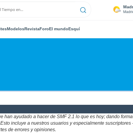
Madr
Madri
ites
Modelos
Revista
Foro
El mundo
Esquí
ue han ayudado a hacer de SMF 2.1 lo que es hoy; dando forma y
to incluye a nuestros usuarios y especialmente suscriptores - gr
tes de errores y opiniones.