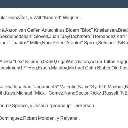
Suki" González, y Will "Kindred" Wagner .
é,Aaron van Geffen,Antechinus,Bjoern "Bloc" Kristiansen,Br
"Sesquipedalian" Stovell,Juan "JayBachatero" Hernandez,Karl
l "Thantos" Miller,Norv,Peter "Arantor" Spicer,Selman "[SiNa
,Aleksi "Lex" Kilpinen,br360,GigaWatt,ziycon,Adam Tallon,Big
greyknight17" Hou,Krash,Mashby,Michael Colin Blaber,Old Fo
Ballew,Jonathan "vbgamer45" Valentin,Sami "SychO" Mazouz,B
th,Kays,Michael "Mick." Gomez,NanoSector,Ricky.,Russell "NE
,Graeme Spence, y Joshua "groundup" Dickerson .
Domínguez,Robert Monden, y Relyana .