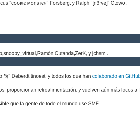
cus "cσσкιє мσηѕтєя" Forsberg, y Ralph "[n3rve]" Otowo .
.
no,snoopy_virtual,Ramón Cutanda,ZerK, y jchsm .
o 尚" Deberdt,tinoest, y todos los que han
colaborado en GitHu
s, proporcionan retroalimentación, y vuelven aún más locos a l
sible que la gente de todo el mundo use SMF.