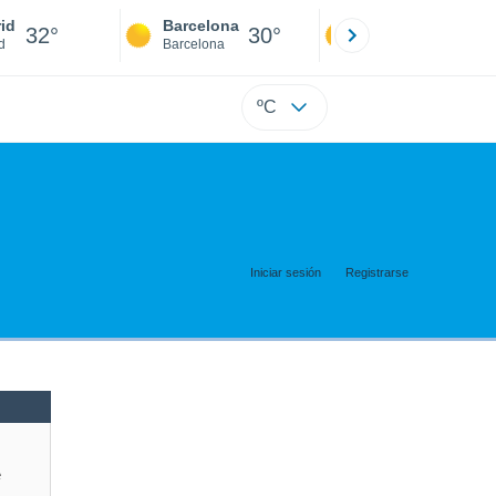
id
Barcelona
Sevilla
32°
30°
34°
d
Barcelona
Sevilla
ºC
Iniciar sesión
Registrarse
e