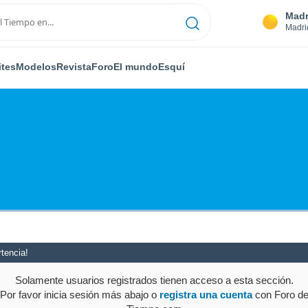
Madr
Madri
ites
Modelos
Revista
Foro
El mundo
Esquí
tencia!
Solamente usuarios registrados tienen acceso a esta sección.
Por favor inicia sesión más abajo o
registra una cuenta
con Foro d