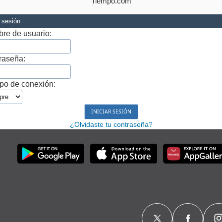
Tiempo.com
r sesión
re de usuario:
raseña:
po de conexión:
¿Olvidaste tu contraseña?