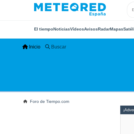
El tiempo
Noticias
Vídeos
Avisos
Radar
Mapas
Satél
Inicio
Buscar
Foro de Tiempo.com
¡Adver